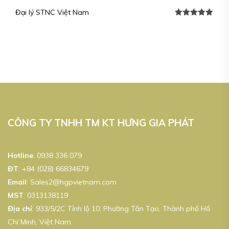
Đại lý STNC Việt Nam
Được xếp
hạng
5.00
5
sao
CÔNG TY TNHH TM KT HƯNG GIA PHÁT
Hotline
:
0938 336 079
ĐT
:
+84 (028) 66834679
Email
:
Sales2@hgpvietnam.com
MST
:
0313138119
Địa chỉ
: 933/5/2C Tỉnh lộ 10, Phường Tân Tạo, Thành phố Hồ
Chí Minh, Việt Nam.