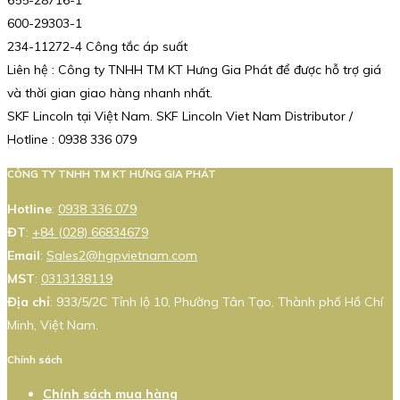
600-29303-1
234-11272-4 Công tắc áp suất
Liên hệ : Công ty TNHH TM KT Hưng Gia Phát để được hỗ trợ giá
và thời gian giao hàng nhanh nhất.
SKF Lincoln tại Việt Nam. SKF Lincoln Viet Nam Distributor /
Hotline : 0938 336 079
CÔNG TY TNHH TM KT HƯNG GIA PHÁT
Hotline
:
0938 336 079
ĐT
:
+84 (028) 66834679
Email
:
Sales2@hgpvietnam.com
MST
:
0313138119
Địa chỉ
: 933/5/2C Tỉnh lộ 10, Phường Tân Tạo, Thành phố Hồ Chí
Minh, Việt Nam.
Chính sách
Chính sách mua hàng