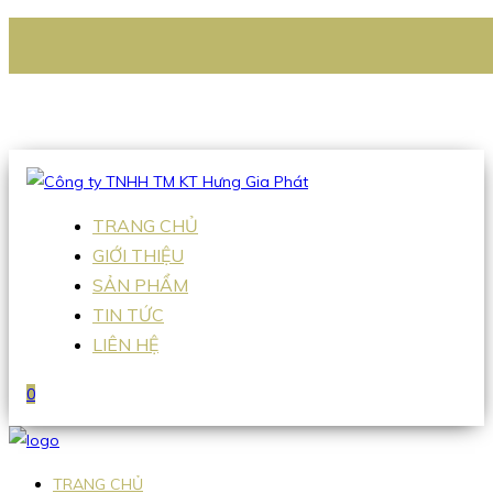
CÔNG TY TNHH TM KT HƯNG GIA PHÁT
Hotline
:
0938 336 079
Email
:
Sales2@hgpvietnam.com
TRANG CHỦ
GIỚI THIỆU
SẢN PHẨM
TIN TỨC
LIÊN HỆ
0
TRANG CHỦ