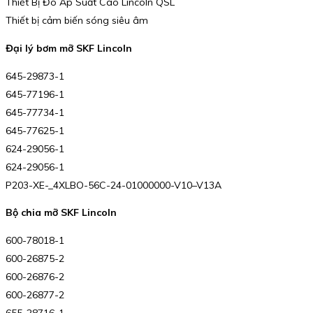
Thiết Bị Đo Áp Suất Cao Lincoln QSL
Thiết bị cảm biến sóng siêu âm
Đại lý bơm mỡ SKF Lincoln
645-29873-1
645-77196-1
645-77734-1
645-77625-1
624-29056-1
624-29056-1
P203-XE-_4XLBO-56C-24-01000000-V10–V13A
Bộ chia mỡ SKF Lincoln
600-78018-1
600-26875-2
600-26876-2
600-26877-2
655-28716-1