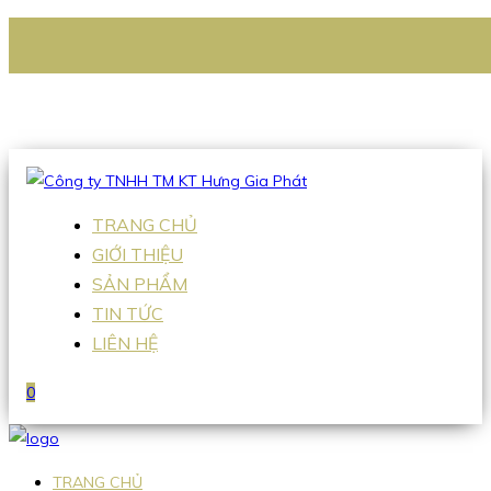
CÔNG TY TNHH TM KT HƯNG GIA PHÁT
Hotline
:
0938 336 079
Email
:
Sales2@hgpvietnam.com
TRANG CHỦ
GIỚI THIỆU
SẢN PHẨM
TIN TỨC
LIÊN HỆ
0
TRANG CHỦ