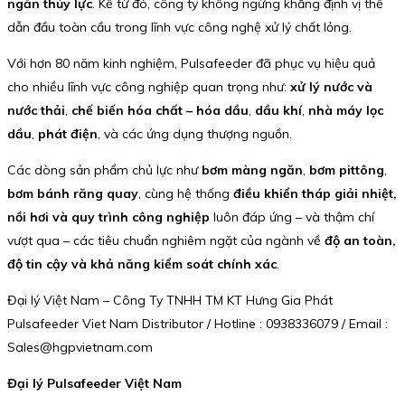
ngăn thủy lực
. Kể từ đó, công ty không ngừng khẳng định vị thế
dẫn đầu toàn cầu trong lĩnh vực công nghệ xử lý chất lỏng.
Với hơn 80 năm kinh nghiệm, Pulsafeeder đã phục vụ hiệu quả
cho nhiều lĩnh vực công nghiệp quan trọng như:
xử lý nước và
nước thải
,
chế biến hóa chất – hóa dầu
,
dầu khí
,
nhà máy lọc
dầu
,
phát điện
, và các ứng dụng thượng nguồn.
Các dòng sản phẩm chủ lực như
bơm màng ngăn
,
bơm pittông
,
bơm bánh răng quay
, cùng hệ thống
điều khiển tháp giải nhiệt,
nồi hơi và quy trình công nghiệp
luôn đáp ứng – và thậm chí
vượt qua – các tiêu chuẩn nghiêm ngặt của ngành về
độ an toàn,
độ tin cậy và khả năng kiểm soát chính xác
.
Đại lý Việt Nam – Công Ty TNHH TM KT Hưng Gia Phát
Pulsafeeder Viet Nam Distributor / Hotline : 0938336079 / Email :
Sales@hgpvietnam.com
Đại lý Pulsafeeder Việt Nam