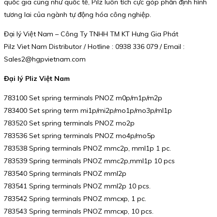
quốc gia cũng như quốc tế, Pilz luôn tích cực góp phần định hình
tương lai của ngành tự động hóa công nghiệp.
Đại lý Việt Nam – Công Ty TNHH TM KT Hưng Gia Phát
Pilz Viet Nam Distributor / Hotline : 0938 336 079 / Email :
Sales2@hgpvietnam.com
Đại lý Pliz Việt Nam
783100 Set spring terminals PNOZ m0p/m1p/m2p
783400 Set spring term mi1p/mi2p/mo1p/mo3p/ml1p
783520 Set spring terminals PNOZ mo2p
783536 Set spring terminals PNOZ mo4p/mo5p
783538 Spring terminals PNOZ mmc2p, mml1p 1 pc.
783539 Spring terminals PNOZ mmc2p,mml1p 10 pcs
783540 Spring terminals PNOZ mml2p
783541 Spring terminals PNOZ mml2p 10 pcs.
783542 Spring terminals PNOZ mmcxp, 1 pc.
783543 Spring terminals PNOZ mmcxp, 10 pcs.