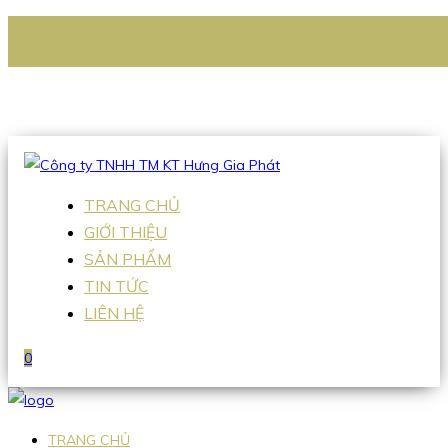
CÔNG TY TNHH TM KT HƯNG GIA PHÁT
Hotline
:
0938 336 079
Email
:
Sales2@hgpvietnam.com
TRANG CHỦ
GIỚI THIỆU
SẢN PHẨM
TIN TỨC
LIÊN HỆ
0
TRANG CHỦ