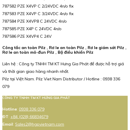
787582 PZE X4VP C 2/24VDC 4n/o fix
787583 PZE X4VP C 3/24VDC 4n/o fix
787584 PZE X4VP8 C 24VDC 4n/o
787585 PZE X4P C 24VDC 4n/o
787586 PZE X4VP4 C 24V
Công tắc an toàn Pilz , Rơ le an toàn Pilz , Rơ le giám sát Pilz ,
Rơ le an toàn mô-đun Pilz , Bộ điều khiển Pilz
Liên hệ : Công ty TNHH TM KT Hưng Gia Phát để được hỗ trợ giá
và thời gian giao hàng nhanh nhất.
Pilz tại Việt Nam. Pilz Viet Nam Distributor / Hotline : 0938 336
079
CÔNG TY TNHH TM KT HƯNG GIA PHÁT
Hotline
:
0938 336 079
ĐT
:
+84 (028) 66834679
Email
:
Sales2@hgpvietnam.com