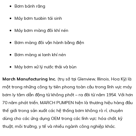
Bơm bánh răng
Máy bơm tuabin tái sinh
Máy bơm màng đôi khí nén
Bơm màng đôi vận hành bằng điện
Bơm màng xi lanh khí nén
Máy bơm xử lý nước thải và bùn
March Manufacturing Inc.
(trụ sở tại Glenview, Illinois, Hoa Kỳ) là
một trong những công ty tiên phong toàn cầu trong lĩnh vực máy
bơm ly tâm dẫn động từ không phớt – ra đời từ năm 1954. Với hơn
70 năm phát triển, MARCH PUMPEN hiện là thương hiệu hàng đầu
thế giới trong sản xuất các hệ thống bơm không rò rỉ, chuyên
dùng cho các ứng dụng OEM trong các lĩnh vực: hóa chất, kỹ
thuật, môi trường, y tế và nhiều ngành công nghiệp khác.