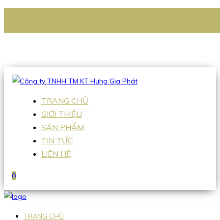
CÔNG TY TNHH TM KT HƯNG GIA PHÁT
Hotline
:
0938 336 079
Email
:
Sales2@hgpvietnam.com
TRANG CHỦ
GIỚI THIỆU
SẢN PHẨM
TIN TỨC
LIÊN HỆ
0
TRANG CHỦ