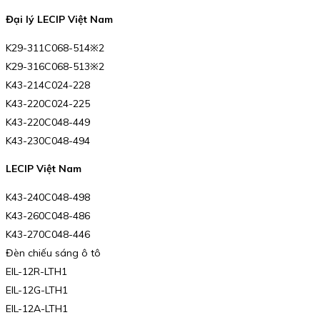
Đại lý LECIP Việt Nam
K29-311C068-514※2
K29-316C068-513※2
K43-214C024-228
K43-220C024-225
K43-220C048-449
K43-230C048-494
LECIP Việt Nam
K43-240C048-498
K43-260C048-486
K43-270C048-446
Đèn chiếu sáng ô tô
EIL-12R-LTH1
EIL-12G-LTH1
EIL-12A-LTH1