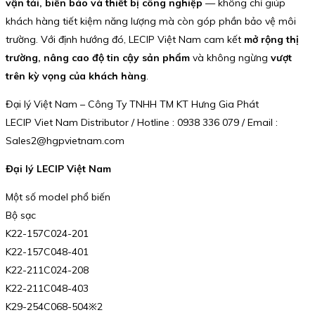
vận tải, biển báo và thiết bị công nghiệp
— không chỉ giúp
khách hàng tiết kiệm năng lượng mà còn góp phần bảo vệ môi
trường. Với định hướng đó, LECIP Việt Nam cam kết
mở rộng thị
trường, nâng cao độ tin cậy sản phẩm
và không ngừng
vượt
trên kỳ vọng của khách hàng
.
Đại lý Việt Nam – Công Ty TNHH TM KT Hưng Gia Phát
LECIP Viet Nam Distributor / Hotline : 0938 336 079 / Email :
Sales2@hgpvietnam.com
Đại lý LECIP Việt Nam
Một số model phổ biến
Bộ sạc
K22-157C024-201
K22-157C048-401
K22-211C024-208
K22-211C048-403
K29-254C068-504※2