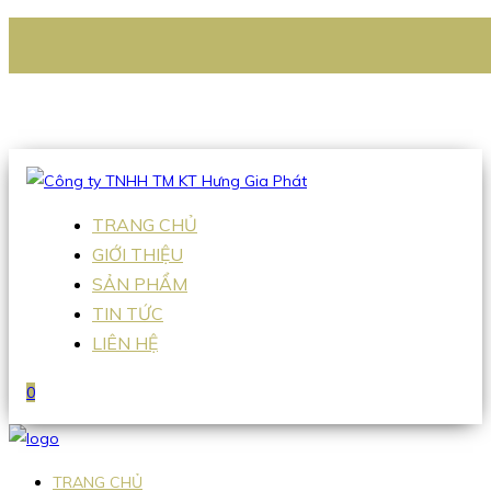
CÔNG TY TNHH TM KT HƯNG GIA PHÁT
Hotline
:
0938 336 079
Email
:
Sales2@hgpvietnam.com
TRANG CHỦ
GIỚI THIỆU
SẢN PHẨM
TIN TỨC
LIÊN HỆ
0
TRANG CHỦ