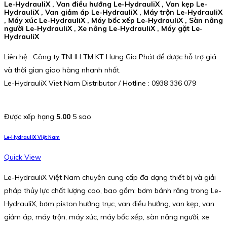
Le-HydrauliX , Van điều hướng Le-HydrauliX , Van kẹp Le-
HydrauliX , Van giảm áp Le-HydrauliX , Máy trộn Le-HydrauliX
, Máy xúc Le-HydrauliX , Máy bốc xếp Le-HydrauliX , Sàn nâng
người Le-HydrauliX , Xe nâng Le-HydrauliX , Máy gặt Le-
HydrauliX
Liên hệ : Công ty TNHH TM KT Hưng Gia Phát để được hỗ trợ giá
và thời gian giao hàng nhanh nhất.
Le-HydrauliX Viet Nam Distributor / Hotline : 0938 336 079
Được xếp hạng
5.00
5 sao
Le-HydrauliX Việt Nam
Quick View
Le-HydrauliX Việt Nam chuyên cung cấp đa dạng thiết bị và giải
pháp thủy lực chất lượng cao, bao gồm: bơm bánh răng trong Le-
HydrauliX, bơm piston hướng trục, van điều hướng, van kẹp, van
giảm áp, máy trộn, máy xúc, máy bốc xếp, sàn nâng người, xe