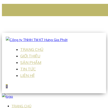
CÔNG TY TNHH TM KT HƯNG GIA PHÁT
Hotline
:
0938 336 079
Email
:
Sales2@hgpvietnam.com
TRANG CHỦ
GIỚI THIỆU
SẢN PHẨM
TIN TỨC
LIÊN HỆ
0
TRANG CHỦ