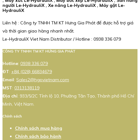
, Máy xúc Le-HydrauliX , Máy bốc xếp Le-HydrauliX , Sàn nâng
người Le-HydrauliX , Xe nâng Le-HydrauliX , Máy gặt Le-
HydrauliX
Liên hệ : Công ty TNHH TM KT Hưng Gia Phát để được hỗ trợ giá
và thời gian giao hàng nhanh nhất.
Le-HydrauliX Viet Nam Distributor / Hotline : 0938 336 079
CÔNG TY TNHH TM KT HƯNG GIA PHÁT
Hotline
:
0938 336 079
ĐT
:
+84 (028) 66834679
Email
:
Sales2@hgpvietnam.com
MST
:
0313138119
Địa chỉ
: 933/5/2C Tỉnh lộ 10, Phường Tân Tạo, Thành phố Hồ Chí
Minh, Việt Nam.
Chính sách
Chính sách mua hàng
Chính sách bảo hành