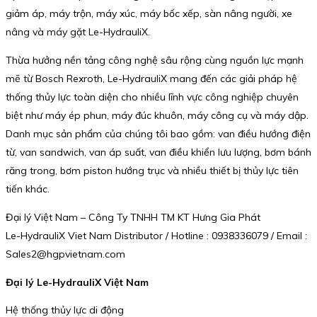
giảm áp, máy trộn, máy xúc, máy bốc xếp, sàn nâng người, xe
nâng và máy gặt Le-HydrauliX.
Thừa hưởng nền tảng công nghệ sâu rộng cùng nguồn lực mạnh
mẽ từ Bosch Rexroth, Le-HydrauliX mang đến các giải pháp hệ
thống thủy lực toàn diện cho nhiều lĩnh vực công nghiệp chuyên
biệt như máy ép phun, máy đúc khuôn, máy công cụ và máy dập.
Danh mục sản phẩm của chúng tôi bao gồm: van điều hướng điện
từ, van sandwich, van áp suất, van điều khiển lưu lượng, bơm bánh
răng trong, bơm piston hướng trục và nhiều thiết bị thủy lực tiên
tiến khác.
Đại lý Việt Nam – Công Ty TNHH TM KT Hưng Gia Phát
Le-HydrauliX Viet Nam Distributor / Hotline : 0938336079 / Email :
Sales2@hgpvietnam.com
Đại lý Le-HydrauliX Việt Nam
Hệ thống thủy lực di động