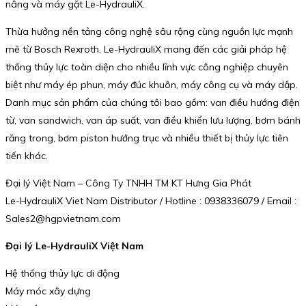
nâng và máy gặt Le-HydrauliX.
Thừa hưởng nền tảng công nghệ sâu rộng cùng nguồn lực mạnh
mẽ từ Bosch Rexroth, Le-HydrauliX mang đến các giải pháp hệ
thống thủy lực toàn diện cho nhiều lĩnh vực công nghiệp chuyên
biệt như máy ép phun, máy đúc khuôn, máy công cụ và máy dập.
Danh mục sản phẩm của chúng tôi bao gồm: van điều hướng điện
từ, van sandwich, van áp suất, van điều khiển lưu lượng, bơm bánh
răng trong, bơm piston hướng trục và nhiều thiết bị thủy lực tiên
tiến khác.
Đại lý Việt Nam – Công Ty TNHH TM KT Hưng Gia Phát
Le-HydrauliX Viet Nam Distributor / Hotline : 0938336079 / Email :
Sales2@hgpvietnam.com
Đại lý Le-HydrauliX Việt Nam
Hệ thống thủy lực di động
Máy móc xây dựng