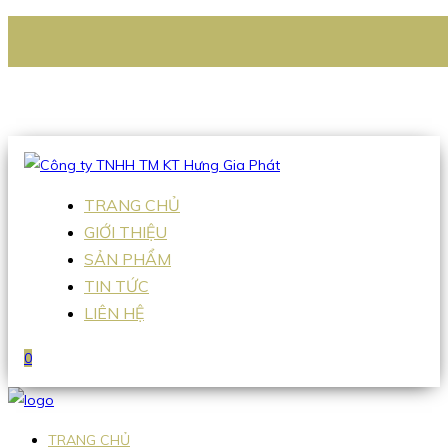
CÔNG TY TNHH TM KT HƯNG GIA PHÁT
Hotline
:
0938 336 079
Email
:
Sales2@hgpvietnam.com
TRANG CHỦ
GIỚI THIỆU
SẢN PHẨM
TIN TỨC
LIÊN HỆ
0
TRANG CHỦ