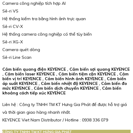
Camera công nghiệp tích hợp AI
Sê-ri VS
Hệ thống kiểm tra bằng hình ảnh trực quan
Sê-ri CV-X
Hệ thống camera công nghiệp có thể tùy biến
Sê-ri XG-X
Camera quét dòng
Sê-ri Line Scan
Cảm biến quang điện KEYENCE , Cảm biến sợi quang KEYENCE
, Cảm biến laser KEYENCE , Cảm biến tiệm cận KEYENCE , Cảm
biến vị trí KEYENCE , Cảm biến hình ảnh KEYENCE , Cảm biến
áp suất KEYENCE , Cảm biến nhiệt độ KEYENCE , Cảm biến đo
mức KEYENCE , Cảm biến dịch chuyển KEYENCE , Cảm biến
khoảng cách tiếp xúc KEYENCE
Liên hệ : Công ty TNHH TM KT Hưng Gia Phát để được hỗ trợ giá
và thời gian giao hàng nhanh nhất.
KEYENCE Viet Nam Distributor / Hotline : 0938 336 079
CÔNG TY TNHH TM KT HƯNG GIA PHÁT