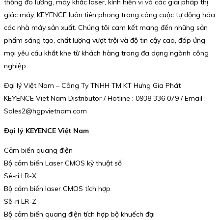
thống đo lường, máy khắc laser, kính hiển vi và các giải pháp thị
giác máy, KEYENCE luôn tiên phong trong công cuộc tự động hóa
các nhà máy sản xuất. Chúng tôi cam kết mang đến những sản
phẩm sáng tạo, chất lượng vượt trội và độ tin cậy cao, đáp ứng
mọi yêu cầu khắt khe từ khách hàng trong đa dạng ngành công
nghiệp.
Đại lý Việt Nam – Công Ty TNHH TM KT Hưng Gia Phát
KEYENCE Viet Nam Distributor / Hotline : 0938 336 079 / Email :
Sales2@hgpvietnam.com
Đại lý KEYENCE Việt Nam
Cảm biến quang điện
Bộ cảm biến Laser CMOS kỹ thuật số
Sê-ri LR-X
Bộ cảm biến laser CMOS tích hợp
Sê-ri LR-Z
Bộ cảm biến quang điện tích hợp bộ khuếch đại