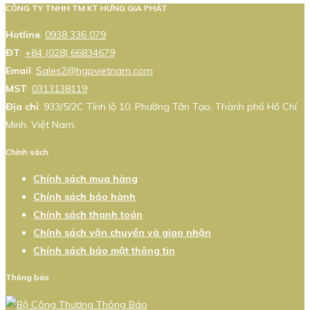
CÔNG TY TNHH TM KT HƯNG GIA PHÁT
Hotline
:
0938 336 079
ĐT
:
+84 (028) 66834679
Email
:
Sales2@hgpvietnam.com
MST
:
0313138119
Địa chỉ
: 933/5/2C Tỉnh lộ 10, Phường Tân Tạo, Thành phố Hồ Chí
Minh, Việt Nam.
Chính sách
Chính sách mua hàng
Chính sách bảo hành
Chính sách thanh toán
Chính sách vận chuyển và giao nhận
Chính sách bảo mật thông tin
Thông báo