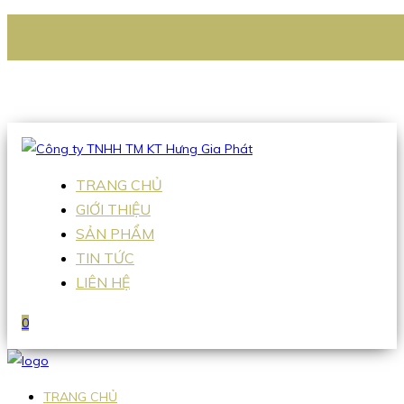
CÔNG TY TNHH TM KT HƯNG GIA PHÁT
Hotline
:
0938 336 079
Email
:
Sales2@hgpvietnam.com
TRANG CHỦ
GIỚI THIỆU
SẢN PHẨM
TIN TỨC
LIÊN HỆ
0
TRANG CHỦ