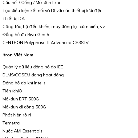
Cầu nối / Cổng / Mô-đun Itron
Tạo điều kiện kết nối và DI với các thiết bị lưới điện
Thiết bị DA
Công tắc, bộ điều khiển, máy đóng lại, cảm biến, v.v.
Đồng hồ đo Riva Gen 5
CENTRON Polyphase III Advanced CP3SLV
Itron Việt Nam
Quản lý dữ liệu đồng hồ đo IEE
DLMS/COSEM đang hoạt động
Đồng hồ đo khí Intelis
Tiện íchIQ
Mô-đun ERT 500G
Mô-đun di động 500G
Phát hiện rò rỉ
Temetra
Nước AMI Essentials