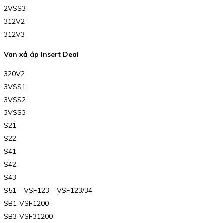
2VSS3
312V2
312V3
Van xả áp Insert Deal
320V2
3VSS1
3VSS2
3VSS3
S21
S22
S41
S42
S43
S51 – VSF123 – VSF123/34
SB1-VSF1200
SB3-VSF31200