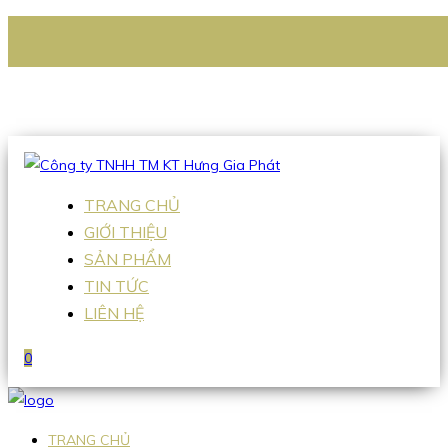
CÔNG TY TNHH TM KT HƯNG GIA PHÁT
Hotline
:
0938 336 079
Email
:
Sales2@hgpvietnam.com
TRANG CHỦ
GIỚI THIỆU
SẢN PHẨM
TIN TỨC
LIÊN HỆ
0
TRANG CHỦ