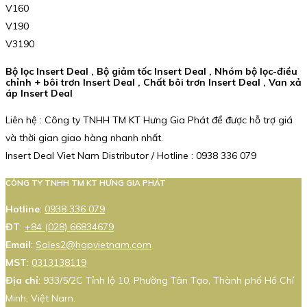
V160
V190
V3190
Bộ lọc Insert Deal , Bộ giảm tốc Insert Deal , Nhóm bộ lọc-điều
chỉnh + bôi trơn Insert Deal , Chất bôi trơn Insert Deal , Van xả
áp Insert Deal
Liên hệ : Công ty TNHH TM KT Hưng Gia Phát để được hỗ trợ giá
và thời gian giao hàng nhanh nhất.
Insert Deal Viet Nam Distributor / Hotline : 0938 336 079
CÔNG TY TNHH TM KT HƯNG GIA PHÁT
Hotline
:
0938 336 079
ĐT
:
+84 (028) 66834679
Email
:
Sales2@hgpvietnam.com
MST
:
0313138119
Địa chỉ
: 933/5/2C Tỉnh lộ 10, Phường Tân Tạo, Thành phố Hồ Chí
Minh, Việt Nam.