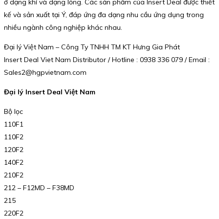
ở dạng khí và dạng lỏng. Các sản phẩm của Insert Deal được thiết
kế và sản xuất tại Ý, đáp ứng đa dạng nhu cầu ứng dụng trong
nhiều ngành công nghiệp khác nhau.
Đại lý Việt Nam – Công Ty TNHH TM KT Hưng Gia Phát
Insert Deal Viet Nam Distributor / Hotline : 0938 336 079 / Email :
Sales2@hgpvietnam.com
Đại lý Insert Deal Việt Nam
Bộ lọc
110F1
110F2
120F2
140F2
210F2
212 – F12MD – F38MD
215
220F2