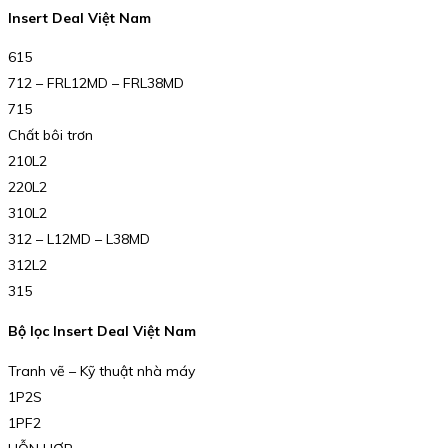
Insert Deal Việt Nam
615
712 – FRL12MD – FRL38MD
715
Chất bôi trơn
210L2
220L2
310L2
312 – L12MD – L38MD
312L2
315
Bộ lọc Insert Deal Việt Nam
Tranh vẽ – Kỹ thuật nhà máy
1P2S
1PF2