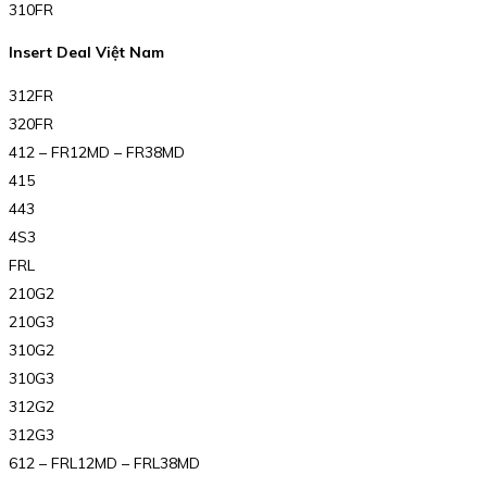
310FR
Insert Deal Việt Nam
312FR
320FR
412 – FR12MD – FR38MD
415
443
4S3
FRL
210G2
210G3
310G2
310G3
312G2
312G3
612 – FRL12MD – FRL38MD