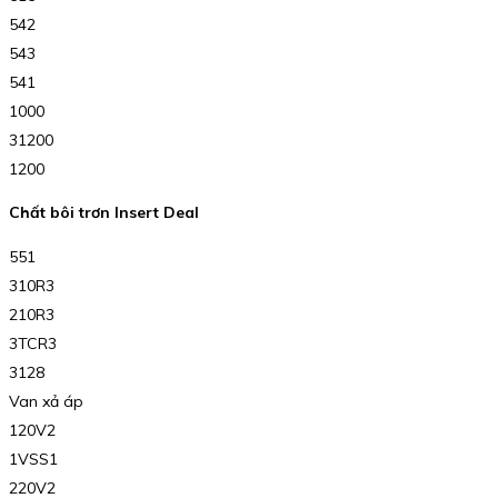
542
543
541
1000
31200
1200
Chất bôi trơn Insert Deal
551
310R3
210R3
3TCR3
3128
Van xả áp
120V2
1VSS1
220V2