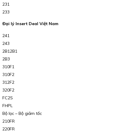
231
233
Đại lý Insert Deal Việt Nam
241
243
2B12B1
2B3
310F1
310F2
312F2
320F2
FC2S
FHPL
Bộ lọc – Bộ giảm tốc
210FR
220FR