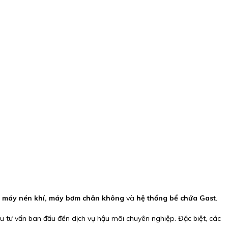
ố, máy nén khí, máy bơm chân không
và
hệ thống bể chứa Gast
.
u tư vấn ban đầu đến dịch vụ hậu mãi chuyên nghiệp. Đặc biệt, các