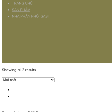
TRANG CHỦ
SẢN PHẨM
NHÀ PHÂN PHỐI GAST
Showing all 2 results