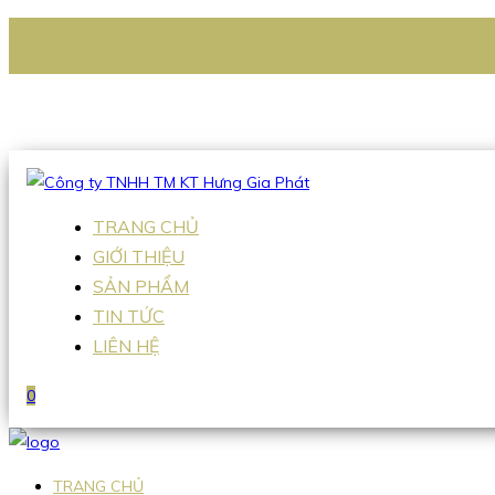
CÔNG TY TNHH TM KT HƯNG GIA PHÁT
Hotline
:
0938 336 079
Email
:
Sales2@hgpvietnam.com
TRANG CHỦ
GIỚI THIỆU
SẢN PHẨM
TIN TỨC
LIÊN HỆ
0
TRANG CHỦ