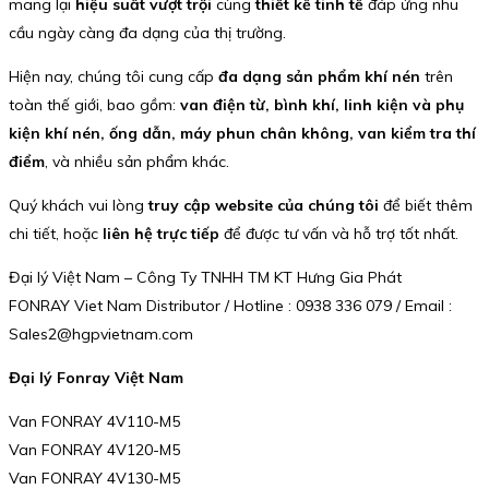
mang lại
hiệu suất vượt trội
cùng
thiết kế tinh tế
đáp ứng nhu
cầu ngày càng đa dạng của thị trường.
Hiện nay, chúng tôi cung cấp
đa dạng sản phẩm khí nén
trên
toàn thế giới, bao gồm:
van điện từ, bình khí, linh kiện và phụ
kiện khí nén, ống dẫn, máy phun chân không, van kiểm tra thí
điểm
, và nhiều sản phẩm khác.
Quý khách vui lòng
truy cập website của chúng tôi
để biết thêm
chi tiết, hoặc
liên hệ trực tiếp
để được tư vấn và hỗ trợ tốt nhất.
Đại lý Việt Nam – Công Ty TNHH TM KT Hưng Gia Phát
FONRAY Viet Nam Distributor / Hotline : 0938 336 079 / Email :
Sales2@hgpvietnam.com
Đại lý Fonray Việt Nam
Van FONRAY 4V110-M5
Van FONRAY 4V120-M5
Van FONRAY 4V130-M5