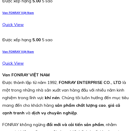
Được xếp hạng
5.00
5 sao
Van FONRAY Việt Nam
Quick View
Được xếp hạng
5.00
5 sao
Van FONRAY Việt Nam
Quick View
Van FONRAY VIỆT NAM
Được thành lập từ năm 1992,
FONRAY ENTERPRISE CO., LTD
là
một trong những nhà sản xuất van hàng đầu với nhiều năm kinh
nghiệm trong lĩnh vực
khí nén
. Chúng tôi luôn hướng đến mục tiêu
mang đến cho khách hàng
sản phẩm chất lượng cao
,
giá cả
cạnh tranh
và
dịch vụ chuyên nghiệp
.
FONRAY không ngừng
đổi mới và cải tiến sản phẩm
, nhằm