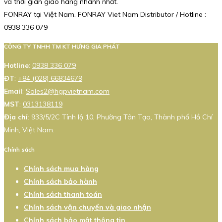
và thời gian giao hàng nhanh nhất.
FONRAY tại Việt Nam. FONRAY Viet Nam Distributor / Hotline :
0938 336 079
CÔNG TY TNHH TM KT HƯNG GIA PHÁT
Hotline
:
0938 336 079
ĐT
:
+84 (028) 66834679
Email
:
Sales2@hgpvietnam.com
MST
:
0313138119
Địa chỉ
: 933/5/2C Tỉnh lộ 10, Phường Tân Tạo, Thành phố Hồ Chí
Minh, Việt Nam.
Chính sách
Chính sách mua hàng
Chính sách bảo hành
Chính sách thanh toán
Chính sách vận chuyển và giao nhận
Chính sách bảo mật thông tin