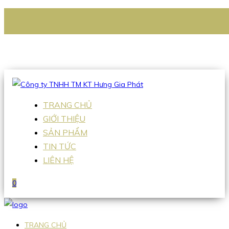
CÔNG TY TNHH TM KT HƯNG GIA PHÁT
Hotline
:
0938 336 079
Email
:
Sales2@hgpvietnam.com
TRANG CHỦ
GIỚI THIỆU
SẢN PHẨM
TIN TỨC
LIÊN HỆ
0
TRANG CHỦ