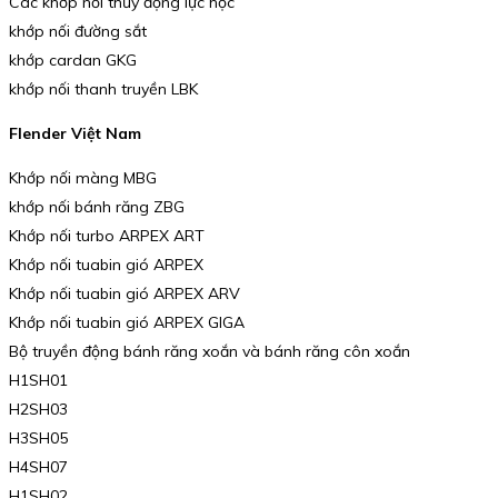
Các khớp nối thủy động lực học
khớp nối đường sắt
khớp cardan GKG
khớp nối thanh truyền LBK
Flender Việt Nam
Khớp nối màng MBG
khớp nối bánh răng ZBG
Khớp nối turbo ARPEX ART
Khớp nối tuabin gió ARPEX
Khớp nối tuabin gió ARPEX ARV
Khớp nối tuabin gió ARPEX GIGA
Bộ truyền động bánh răng xoắn và bánh răng côn xoắn
H1SH01
H2SH03
H3SH05
H4SH07
H1SH02