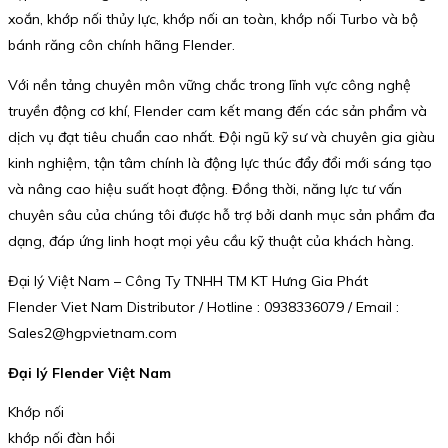
xoắn, khớp nối thủy lực, khớp nối an toàn, khớp nối Turbo và bộ
bánh răng côn chính hãng Flender.
Với nền tảng chuyên môn vững chắc trong lĩnh vực công nghệ
truyền động cơ khí, Flender cam kết mang đến các sản phẩm và
dịch vụ đạt tiêu chuẩn cao nhất. Đội ngũ kỹ sư và chuyên gia giàu
kinh nghiệm, tận tâm chính là động lực thúc đẩy đổi mới sáng tạo
và nâng cao hiệu suất hoạt động. Đồng thời, năng lực tư vấn
chuyên sâu của chúng tôi được hỗ trợ bởi danh mục sản phẩm đa
dạng, đáp ứng linh hoạt mọi yêu cầu kỹ thuật của khách hàng.
Đại lý Việt Nam – Công Ty TNHH TM KT Hưng Gia Phát
Flender Viet Nam Distributor / Hotline : 0938336079 / Email :
Sales2@hgpvietnam.com
Đại lý Flender Việt Nam
Khớp nối
khớp nối đàn hồi