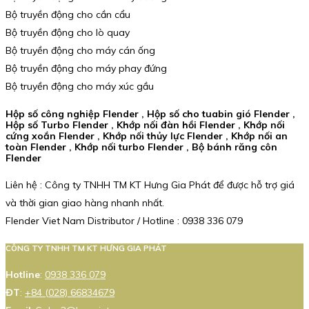
Bộ truyền động cho cần cẩu
Bộ truyền động cho lò quay
Bộ truyền động cho máy cán ống
Bộ truyền động cho máy phay đứng
Bộ truyền động cho máy xúc gầu
Hộp số công nghiệp Flender , Hộp số cho tuabin gió Flender ,
Hộp số Turbo Flender , Khớp nối đàn hồi Flender , Khớp nối
cứng xoắn Flender , Khớp nối thủy lực Flender , Khớp nối an
toàn Flender , Khớp nối turbo Flender , Bộ bánh răng côn
Flender
Liên hệ : Công ty TNHH TM KT Hưng Gia Phát để được hỗ trợ giá
và thời gian giao hàng nhanh nhất.
Flender Viet Nam Distributor / Hotline : 0938 336 079
CÔNG TY TNHH TM KT HƯNG GIA PHÁT
Hotline
:
0938 336 079
ĐT
:
+84 (028) 66834679