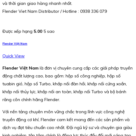
và thời gian giao hàng nhanh nhất.
Flender Viet Nam Distributor / Hotline : 0938 336 079
Được xếp hạng
5.00
5 sao
Flender Việt Nam
Quick View
Flender Việt Nam
là đơn vị chuyên cung cấp các giải pháp truyền
động chất lượng cao, bao gồm: hộp số công nghiệp, hộp số
tuabin gió, hộp số Turbo, khớp nối đàn hồi, khớp nối cứng xoắn,
khớp nối thủy lực, khớp nối an toàn, khớp nối Turbo và bộ bánh
răng côn chính hãng Flender.
Với nền tảng chuyên môn vững chắc trong lĩnh vực công nghệ
truyền động cơ khí, Flender cam kết mang đến các sản phẩm và
dịch vụ đạt tiêu chuẩn cao nhất. Đội ngũ kỹ sư và chuyên gia giàu
kinh nghiệm, tận tâm chính là động lực thúc đẩy đổi mới sáng tạo