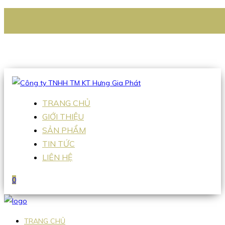
CÔNG TY TNHH TM KT HƯNG GIA PHÁT
Hotline
:
0938 336 079
Email
:
Sales2@hgpvietnam.com
TRANG CHỦ
GIỚI THIỆU
SẢN PHẨM
TIN TỨC
LIÊN HỆ
0
TRANG CHỦ