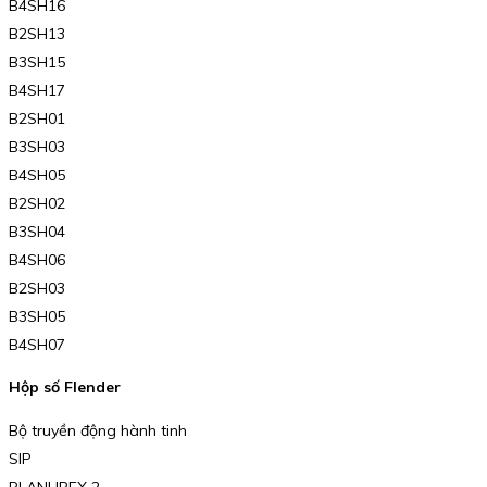
B4SH16
B2SH13
B3SH15
B4SH17
B2SH01
B3SH03
B4SH05
B2SH02
B3SH04
B4SH06
B2SH03
B3SH05
B4SH07
Hộp số Flender
Bộ truyền động hành tinh
SIP
PLANUREX 2