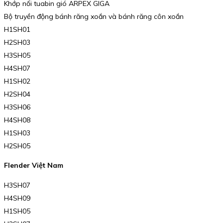
Khớp nối tuabin gió ARPEX GIGA
Bộ truyền động bánh răng xoắn và bánh răng côn xoắn
H1SH01
H2SH03
H3SH05
H4SH07
H1SH02
H2SH04
H3SH06
H4SH08
H1SH03
H2SH05
Flender Việt Nam
H3SH07
H4SH09
H1SH05