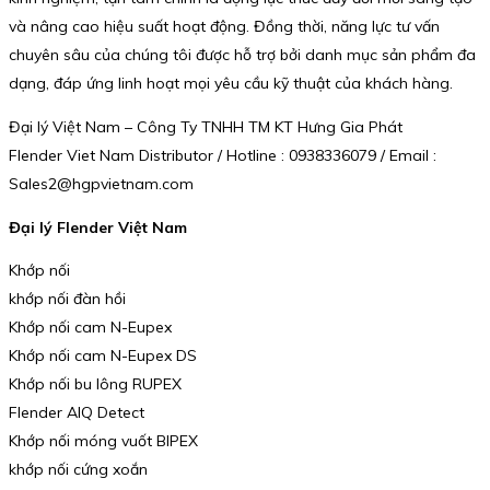
và nâng cao hiệu suất hoạt động. Đồng thời, năng lực tư vấn
chuyên sâu của chúng tôi được hỗ trợ bởi danh mục sản phẩm đa
dạng, đáp ứng linh hoạt mọi yêu cầu kỹ thuật của khách hàng.
Đại lý Việt Nam – Công Ty TNHH TM KT Hưng Gia Phát
Flender Viet Nam Distributor / Hotline : 0938336079 / Email :
Sales2@hgpvietnam.com
Đại lý Flender Việt Nam
Khớp nối
khớp nối đàn hồi
Khớp nối cam N-Eupex
Khớp nối cam N-Eupex DS
Khớp nối bu lông RUPEX
Flender AIQ Detect
Khớp nối móng vuốt BIPEX
khớp nối cứng xoắn