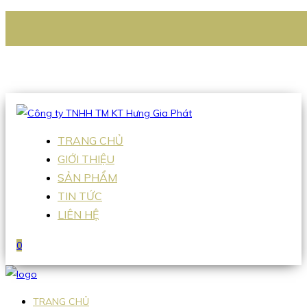
CÔNG TY TNHH TM KT HƯNG GIA PHÁT
Hotline
:
0938 336 079
Email
:
Sales2@hgpvietnam.com
TRANG CHỦ
GIỚI THIỆU
SẢN PHẨM
TIN TỨC
LIÊN HỆ
0
TRANG CHỦ