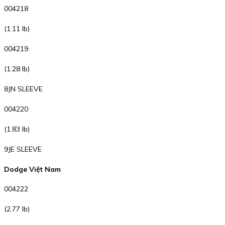
004218
(1.11 lb)
004219
(1.28 lb)
8JN SLEEVE
004220
(1.83 lb)
9JE SLEEVE
Dodge Việt Nam
004222
(2.77 lb)