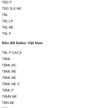
TBG P
TBG SLX ME
TBL
TBL LX
TBL ME
TBL P
Đầu đốt Baltur Việt Nam
TBL P DACA
TBML
TBML MC
TBML ME
TBML ME
TBML ME V
TBML P
TBMN ME
TBN ME