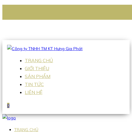
CÔNG TY TNHH TM KT HƯNG GIA PHÁT
Hotline
:
0938 336 079
Email
:
Sales2@hgpvietnam.com
TRANG CHỦ
GIỚI THIỆU
SẢN PHẨM
TIN TỨC
LIÊN HỆ
0
TRANG CHỦ