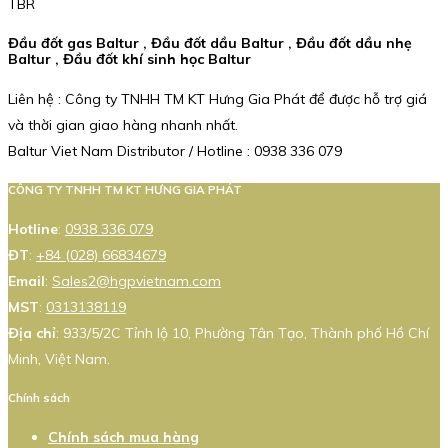
TBR
Đầu đốt gas Baltur , Đầu đốt dầu Baltur , Đầu đốt dầu nhẹ
Baltur , Đầu đốt khí sinh học Baltur
Liên hệ : Công ty TNHH TM KT Hưng Gia Phát để được hỗ trợ giá
và thời gian giao hàng nhanh nhất.
Baltur Viet Nam Distributor / Hotline : 0938 336 079
CÔNG TY TNHH TM KT HƯNG GIA PHÁT
Hotline
:
0938 336 079
ĐT
:
+84 (028) 66834679
Email
:
Sales2@hgpvietnam.com
MST
:
0313138119
Địa chỉ
: 933/5/2C Tỉnh lộ 10, Phường Tân Tạo, Thành phố Hồ Chí
Minh, Việt Nam.
Chính sách
Chính sách mua hàng