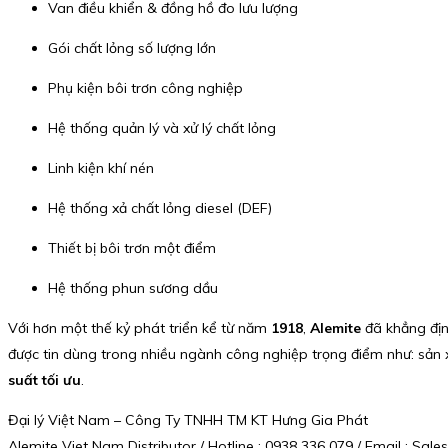
Van điều khiển & đồng hồ đo lưu lượng
Gói chất lỏng số lượng lớn
Phụ kiện bôi trơn công nghiệp
Hệ thống quản lý và xử lý chất lỏng
Linh kiện khí nén
Hệ thống xả chất lỏng diesel (DEF)
Thiết bị bôi trơn một điểm
Hệ thống phun sương dầu
Với hơn một thế kỷ phát triển kể từ năm
1918
,
Alemite
đã khẳng địn
được tin dùng trong nhiều ngành công nghiệp trọng điểm như: sản x
suất tối ưu
.
Đại lý Việt Nam – Công Ty TNHH TM KT Hưng Gia Phát
Alemite Viet Nam Distributor / Hotline : 0938 336 079 / Email : S