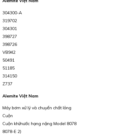
Alemite Việt Nam
304300-A
319702
304301
398727
398726
VB942
50491
51185
314150
Z737
Alemite Việt Nam
Máy bơm xử lý và chuyển chất lỏng
Cuộn
Cuộn khí/nước hạng nặng Model 8078
8078-E 2)