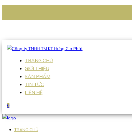
CÔNG TY TNHH TM KT HƯNG GIA PHÁT
Hotline
:
0938 336 079
Email
:
Sales2@hgpvietnam.com
TRANG CHỦ
GIỚI THIỆU
SẢN PHẨM
TIN TỨC
LIÊN HỆ
0
TRANG CHỦ