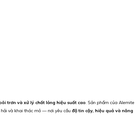
bôi trơn và xử lý chất lỏng hiệu suất cao
. Sản phẩm của Alemite
g hải và khai thác mỏ — nơi yêu cầu
độ tin cậy, hiệu quả và năng