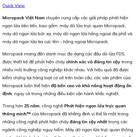
Quick View
Micropack Việt Nam
chuyên cung cấp các giải pháp phát hiện
ngọn lửa tiên tiến, bao gồm: máy dò lửa trực quan Micropack,
máy dò ngọn lửa bức xạ, máy dò ngọn lửa hồng ngoại đa phổ và
máy dò ngọn lửa tia cực tím – hồng ngoại Micropack.
Micropack mang đến danh mục đa dạng các đầu dò lửa FDS,
được thiết kế để phát hiện cháy
chính xác và đáng tin cậy
trong
nhiều môi trường công nghiệp khác nhau. Với hiệu quả đã được
kiểm chứng tại hàng loạt cơ sở trên toàn cầu, các sản phẩm của
Micropack luôn thể hiện
độ bền cao và khả năng hoạt động ổn
định
, ngay cả trong những điều kiện vận hành khắc nghiệt.
Trong hơn
25 năm
, công nghệ
Phát hiện ngọn lửa trực quan
thông minh™
của Micropack đã khẳng định vị thế là một trong
những công nghệ phát hiện cháy
đáng tin cậy nhất
trong các
ngành công nghiệp nguy hiểm. Máy dò ngọn lửa trực quan thông