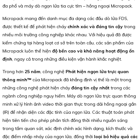
đa phổ và máy dò ngọn lửa tia cực tím – hồng ngoại Micropack.
Micropack mang đến danh mục đa dạng các đầu dò lửa FDS,
được thiết kế để phát hiện cháy
chính xác và đáng tin cậy
trong
nhiều môi trường công nghiệp khác nhau. Với hiệu quả đã được
kiểm chứng tại hàng loạt cơ sở trên toàn cầu, các sản phẩm của
Micropack luôn thể hiện
độ bền cao và khả năng hoạt động ổn
định
, ngay cả trong những điều kiện vận hành khắc nghiệt.
Trong hơn
25 năm
, công nghệ
Phát hiện ngọn lửa trực quan
thông minh™
của Micropack đã khẳng định vị thế là một trong
những công nghệ phát hiện cháy
đáng tin cậy nhất
trong các
ngành công nghiệp nguy hiểm. Máy dò ngọn lửa trực quan thông
minh xử lý hình ảnh video thời gian thực trong dải hồng ngoại gần
(IR) để nhận diện các đặc tính của ngọn lửa. Các thuật toán phát
hiện tiên tiến cho phép phân tích đồng thời nhiều nguồn sáng
trong tầm quan sát, xác định chính xác hình dạng, kích thước và
đặc điểm nhấp nháy của ngọn lửa, đồng thời
loại bỏ hiệu quả các