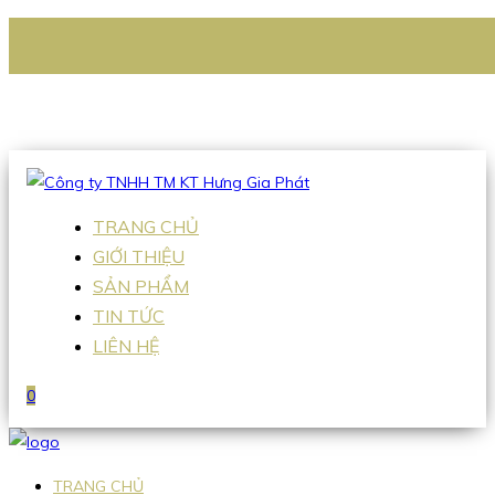
CÔNG TY TNHH TM KT HƯNG GIA PHÁT
Hotline
:
0938 336 079
Email
:
Sales2@hgpvietnam.com
TRANG CHỦ
GIỚI THIỆU
SẢN PHẨM
TIN TỨC
LIÊN HỆ
0
TRANG CHỦ