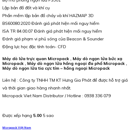
Bộ mô phỏng ngọn lửa FS301
Lập bản đồ đốt và khí cụ
Phần mềm lập bản đồ cháy và khí HAZMAP 3D
BS60080:2020 Đánh giá phát hiện mối nguy hiểm
ISA TR 84.00.07 Đánh giá phát hiện mối nguy hiểm
Đánh giá phạm vi phủ sóng của Beacon & Sounder
Động lực học đặc tính toán- CFD
Máy dò lửa trực quan Micropack , Máy dò ngọn lửa bức xạ
Micropack , Máy dò ngọn lửa hồng ngoại đa phổ Micropack ,
Máy dò ngọn lửa tia cực tím – hồng ngoại Micropack
Liên hệ : Công ty TNHH TM KT Hưng Gia Phát để được hỗ trợ giá
và thời gian giao hàng nhanh nhất.
Micropack Viet Nam Distributor / Hotline : 0938 336 079
Được xếp hạng
5.00
5 sao
Micropack Việt Nam