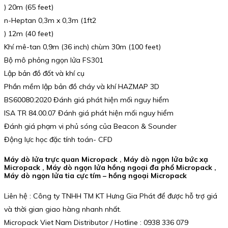
) 20m (65 feet)
n-Heptan 0,3m x 0,3m (1ft2
) 12m (40 feet)
Khí mê-tan 0,9m (36 inch) chùm 30m (100 feet)
Bộ mô phỏng ngọn lửa FS301
Lập bản đồ đốt và khí cụ
Phần mềm lập bản đồ cháy và khí HAZMAP 3D
BS60080:2020 Đánh giá phát hiện mối nguy hiểm
ISA TR 84.00.07 Đánh giá phát hiện mối nguy hiểm
Đánh giá phạm vi phủ sóng của Beacon & Sounder
Động lực học đặc tính toán- CFD
Máy dò lửa trực quan Micropack , Máy dò ngọn lửa bức xạ
Micropack , Máy dò ngọn lửa hồng ngoại đa phổ Micropack ,
Máy dò ngọn lửa tia cực tím – hồng ngoại Micropack
Liên hệ : Công ty TNHH TM KT Hưng Gia Phát để được hỗ trợ giá
và thời gian giao hàng nhanh nhất.
Micropack Viet Nam Distributor / Hotline : 0938 336 079