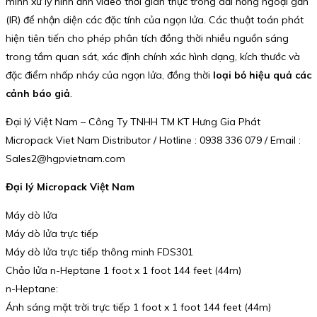
minh xử lý hình ảnh video thời gian thực trong dải hồng ngoại gần
(IR) để nhận diện các đặc tính của ngọn lửa. Các thuật toán phát
hiện tiên tiến cho phép phân tích đồng thời nhiều nguồn sáng
trong tầm quan sát, xác định chính xác hình dạng, kích thước và
đặc điểm nhấp nháy của ngọn lửa, đồng thời
loại bỏ hiệu quả các
cảnh báo giả
.
Đại lý Việt Nam – Công Ty TNHH TM KT Hưng Gia Phát
Micropack Viet Nam Distributor / Hotline : 0938 336 079 / Email :
Sales2@hgpvietnam.com
Đại lý Micropack Việt Nam
Máy dò lửa
Máy dò lửa trực tiếp
Máy dò lửa trực tiếp thông minh FDS301
Chảo lửa n-Heptane 1 foot x 1 foot 144 feet (44m)
n-Heptane:
Ánh sáng mặt trời trực tiếp 1 foot x 1 foot 144 feet (44m)