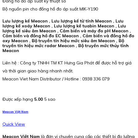
Đồng hồ đo áp suất kỹ thuật số
Bộ nguồn pin cho đồng hồ đo áp suất MIK-Y190
Lưu lượng kế Meacon , Lưu lượng kế từ tính Meacon , Lưu
lượng kế xoáy Meacon , Lưu lượng kế tuabin Meacon , Lưu
lượng kế siêu âm Meacon , Cảm biến và máy đo pH Meacon ,
Cảm biến và đồng hồ đo EC Meacon , Cảm biến và đồng hồ đo
oxy Meacon , Bộ truyền tín hiệu mức siêu âm Meacon , Bộ
truyền tín hiệu mức radar Meacon , Bộ truyền mức thủy tĩnh
Meacon
Liên hệ : Công ty TNHH TM KT Hưng Gia Phát để được hỗ trợ giá
và thời gian giao hàng nhanh nhất.
Meacon Viet Nam Distributor / Hotline : 0938 336 079
Được xếp hạng
5.00
5 sao
Meacon Việt Nam
Quick View
Meacon Việt Nam
là đơn vị chuyên cung cấp các thiết bị đo lường