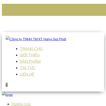
CÔNG TY TNHH TM KT HƯNG GIA PHÁT
Hotline
:
0938 336 079
Email
:
Sales2@hgpvietnam.com
TRANG CHỦ
GIỚI THIỆU
SẢN PHẨM
TIN TỨC
LIÊN HỆ
0
TRANG CHỦ