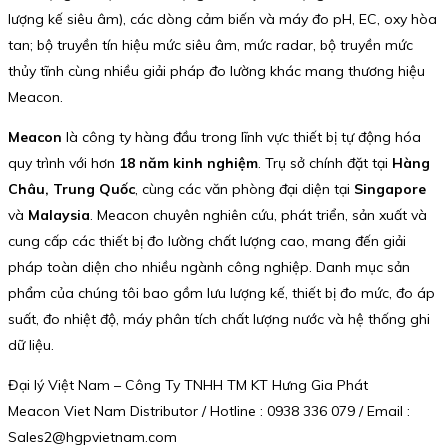
lượng kế siêu âm), các dòng cảm biến và máy đo pH, EC, oxy hòa
tan; bộ truyền tín hiệu mức siêu âm, mức radar, bộ truyền mức
thủy tĩnh cùng nhiều giải pháp đo lường khác mang thương hiệu
Meacon.
Meacon
là công ty hàng đầu trong lĩnh vực thiết bị tự động hóa
quy trình với hơn
18 năm kinh nghiệm
. Trụ sở chính đặt tại
Hàng
Châu, Trung Quốc
, cùng các văn phòng đại diện tại
Singapore
và
Malaysia
. Meacon chuyên nghiên cứu, phát triển, sản xuất và
cung cấp các thiết bị đo lường chất lượng cao, mang đến giải
pháp toàn diện cho nhiều ngành công nghiệp. Danh mục sản
phẩm của chúng tôi bao gồm lưu lượng kế, thiết bị đo mức, đo áp
suất, đo nhiệt độ, máy phân tích chất lượng nước và hệ thống ghi
dữ liệu.
Đại lý Việt Nam – Công Ty TNHH TM KT Hưng Gia Phát
Meacon Viet Nam Distributor / Hotline : 0938 336 079 / Email :
Sales2@hgpvietnam.com