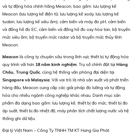
và tự động hóa chính hãng Meacon, bao gồm: lưu lượng kế
Meacon (lưu lượng kế điện từ, lưu lượng kế xoáy, lưu lượng kế
tuabin, lưu lượng kế siêu âm), cảm biến và máy đo pH, cảm biến
và đồng hồ đo EC, cảm biến và đồng hồ đo oxy hòa tan, bộ truyền
mức siêu âm, bộ truyền mức radar và bộ truyền mức thủy tĩnh
Meacon.
Meacon
là công ty chuyên sâu trong lĩnh vực thiết bị tự động hóa
quy trình với hơn
18 năm kinh nghiệm
. Trụ sở chính đặt tại
Hàng
Châu, Trung Quốc
, cùng hệ thống văn phòng đại diện tại
Singapore và Malaysia
. Với vai trò là nhà sản xuất và phát triển
hàng đầu, Meacon cung cấp các giải pháp đo lường và tự động
hóa cho nhiều ngành công nghiệp khác nhau. Danh mục sản
phẩm đa dạng bao gồm: lưu lượng kế, thiết bị đo mức, thiết bị đo
áp suất, thiết bị đo nhiệt độ, máy phân tích chất lượng nước và hệ
thống ghi dữ liệu.
Đại lý Việt Nam – Công Ty TNHH TM KT Hưng Gia Phát