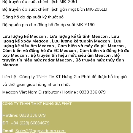
Bộ truyền áp suất chênh lệch MIK-2051
Bộ truyền áp suất chênh lệch gắn mặt bích MIK-2051LT
Đồng hồ đo áp suất kỹ thuật số
Bộ nguồn pin cho đồng hồ đo áp suất MIK-Y190
Lưu lượng kế Meacon , Lưu lượng kế từ tính Meacon , Lưu
lượng kế xoáy Meacon , Lưu lượng kế tuabin Meacon , Lưu
lượng kế siêu âm Meacon , Cảm biến và máy đo pH Meacon ,
Cảm biến và đồng hồ đo EC Meacon , Cảm biến và đồng hồ đo
oxy Meacon , Bộ truyền tín hiệu mức siêu âm Meacon , Bộ
truyền tín hiệu mức radar Meacon , Bộ truyền mức thủy tĩnh
Meacon
Liên hệ : Công ty TNHH TM KT Hưng Gia Phát để được hỗ trợ giá
và thời gian giao hàng nhanh nhất.
Meacon Viet Nam Distributor / Hotline : 0938 336 079
CÔNG TY TNHH TM KT HƯNG GIA PHÁT
Hotline
:
0938 336 079
ĐT
:
+84 (028) 66834679
Email
:
Sales2@hgpvietnam.com