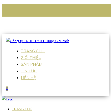
CÔNG TY TNHH TM KT HƯNG GIA PHÁT
Hotline
:
0938 336 079
Email
:
Sales2@hgpvietnam.com
TRANG CHỦ
GIỚI THIỆU
SẢN PHẨM
TIN TỨC
LIÊN HỆ
0
TRANG CHỦ