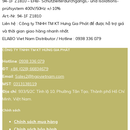
94-1F Z1810 – EHB- Schutzleiterdurchgangs,- und Isolations-
prüfsystem 400V/50Hz +/-10%
Art.-Nr. 94-1F Z1810
Liên hệ : Công ty TNHH TM KT Hưng Gia Phát để được hỗ trợ giá
và thời gian giao hàng nhanh nhất.
ELABO Viet Nam Distributor / Hotline : 0938 336 079
CÔNG TY TNHH TM KT HƯNG GIA PHÁT
Hotline
:
0938 336 079
ĐT
:
+84 (028) 66834679
Email
:
Sales2@hgpvietnam.com
MST
:
0313138119
Địa chỉ
: 933/5/2C Tỉnh lộ 10, Phường Tân Tạo, Thành phố Hồ Chí
Minh, Việt Nam.
Chính sách
Chính sách mua hàng
Chính sách bảo hành