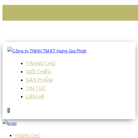
CÔNG TY TNHH TM KT HƯNG GIA PHÁT
Hotline
:
0938 336 079
Email
:
Sales2@hgpvietnam.com
TRANG CHỦ
GIỚI THIỆU
SẢN PHẨM
TIN TỨC
LIÊN HỆ
0
TRANG CHỦ