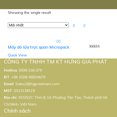
Showing the single result
Máy dò lửa trực quan Micropack
Được xếp
Quick View
hạng
5.00
5
sao
CÔNG TY TNHH TM KT HƯNG GIA PHÁT
Hotline
:
0938 336 079
ĐT
:
+84 (028) 66834679
Email
:
Sales2@hgpvietnam.com
MST
:
0313138119
Địa chỉ
: 933/5/2C Tỉnh lộ 10, Phường Tân Tạo, Thành phố Hồ
Chí Minh, Việt Nam.
Chính sách