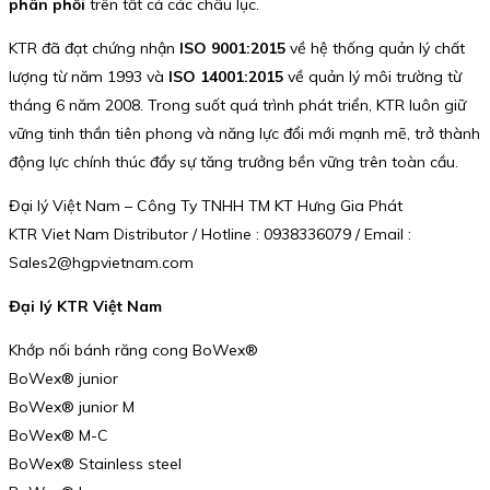
phân phối
trên tất cả các châu lục.
KTR đã đạt chứng nhận
ISO 9001:2015
về hệ thống quản lý chất
lượng từ năm 1993 và
ISO 14001:2015
về quản lý môi trường từ
tháng 6 năm 2008. Trong suốt quá trình phát triển, KTR luôn giữ
vững tinh thần tiên phong và năng lực đổi mới mạnh mẽ, trở thành
động lực chính thúc đẩy sự tăng trưởng bền vững trên toàn cầu.
Đại lý Việt Nam – Công Ty TNHH TM KT Hưng Gia Phát
KTR Viet Nam Distributor / Hotline : 0938336079 / Email :
Sales2@hgpvietnam.com
Đại lý KTR Việt Nam
Khớp nối bánh răng cong BoWex®
BoWex® junior
BoWex® junior M
BoWex® M-C
BoWex® Stainless steel