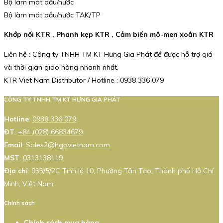
Bộ làm mát dầu/nước
Bộ làm mát dầu/nước TAK/TP
Khớp nối KTR , Phanh kẹp KTR , Cảm biến mô-men xoắn KTR
Liên hệ : Công ty TNHH TM KT Hưng Gia Phát để được hỗ trợ giá
và thời gian giao hàng nhanh nhất.
KTR Viet Nam Distributor / Hotline : 0938 336 079
CÔNG TY TNHH TM KT HƯNG GIA PHÁT
Hotline
:
0938 336 079
ĐT
:
+84 (028) 66834679
Email
:
Sales2@hgpvietnam.com
MST
:
0313138119
Địa chỉ
: 933/5/2C Tỉnh lộ 10, Phường Tân Tạo, Thành phố Hồ Chí
Minh, Việt Nam.
Chính sách
Chính sách mua hàng