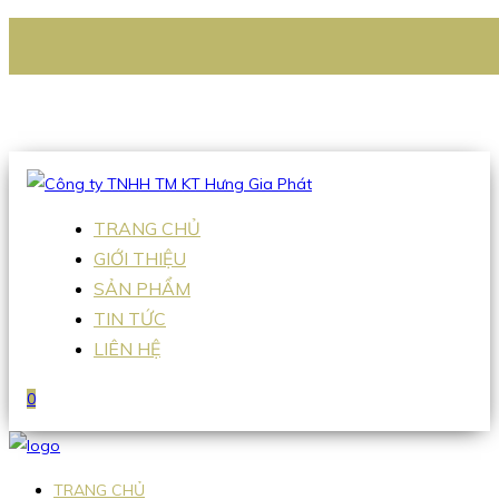
CÔNG TY TNHH TM KT HƯNG GIA PHÁT
Hotline
:
0938 336 079
Email
:
Sales2@hgpvietnam.com
TRANG CHỦ
GIỚI THIỆU
SẢN PHẨM
TIN TỨC
LIÊN HỆ
0
TRANG CHỦ