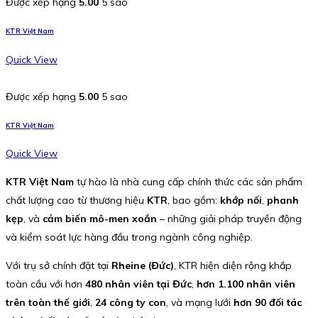
Được xếp hạng
5.00
5 sao
KTR Việt Nam
Quick View
Được xếp hạng
5.00
5 sao
KTR Việt Nam
Quick View
KTR Việt Nam
tự hào là nhà cung cấp chính thức các sản phẩm
chất lượng cao từ thương hiệu
KTR
, bao gồm:
khớp nối
,
phanh
kẹp
, và
cảm biến mô-men xoắn
– những giải pháp truyền động
và kiểm soát lực hàng đầu trong ngành công nghiệp.
Với trụ sở chính đặt tại
Rheine (Đức)
, KTR hiện diện rộng khắp
toàn cầu với hơn
480 nhân viên tại Đức
,
hơn 1.100 nhân viên
trên toàn thế giới
,
24 công ty con
, và mạng lưới
hơn 90 đối tác