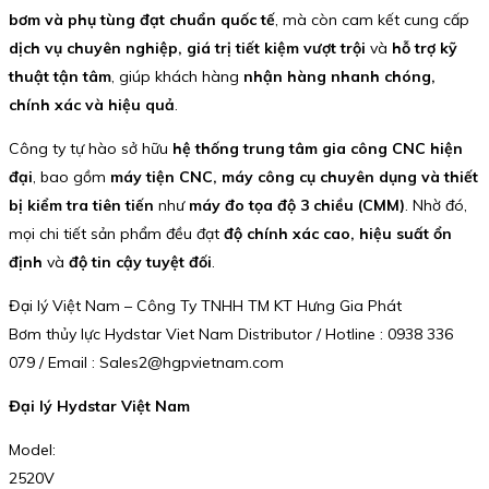
bơm và phụ tùng đạt chuẩn quốc tế
, mà còn cam kết cung cấp
dịch vụ chuyên nghiệp, giá trị tiết kiệm vượt trội
và
hỗ trợ kỹ
thuật tận tâm
, giúp khách hàng
nhận hàng nhanh chóng,
chính xác và hiệu quả
.
Công ty tự hào sở hữu
hệ thống trung tâm gia công CNC hiện
đại
, bao gồm
máy tiện CNC, máy công cụ chuyên dụng và thiết
bị kiểm tra tiên tiến
như
máy đo tọa độ 3 chiều (CMM)
. Nhờ đó,
mọi chi tiết sản phẩm đều đạt
độ chính xác cao, hiệu suất ổn
định
và
độ tin cậy tuyệt đối
.
Đại lý Việt Nam – Công Ty TNHH TM KT Hưng Gia Phát
Bơm thủy lực Hydstar Viet Nam Distributor / Hotline : 0938 336
079 / Email : Sales2@hgpvietnam.com
Đại lý Hydstar Việt Nam
Model:
2520V