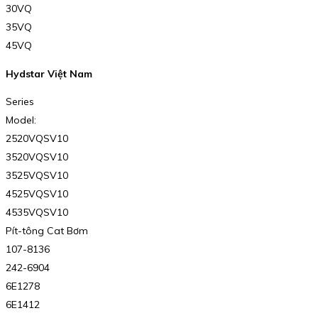
30VQ
35VQ
45VQ
Hydstar Việt Nam
Series
Model:
2520VQSV10
3520VQSV10
3525VQSV10
4525VQSV10
4535VQSV10
Pít-tông Cat Bơm
107-8136
242-6904
6E1278
6E1412