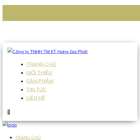
CÔNG TY TNHH TM KT HƯNG GIA PHÁT
Hotline
:
0938 336 079
Email
:
Sales2@hgpvietnam.com
TRANG CHỦ
GIỚI THIỆU
SẢN PHẨM
TIN TỨC
LIÊN HỆ
0
TRANG CHỦ