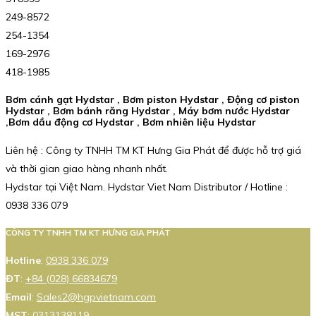
249-8572
254-1354
169-2976
418-1985
Bơm cánh gạt Hydstar , Bơm piston Hydstar , Động cơ piston
Hydstar , Bơm bánh răng Hydstar , Máy bơm nước Hydstar
,Bơm dầu động cơ Hydstar , Bơm nhiên liệu Hydstar
Liên hệ : Công ty TNHH TM KT Hưng Gia Phát để được hỗ trợ giá
và thời gian giao hàng nhanh nhất.
Hydstar tại Việt Nam. Hydstar Viet Nam Distributor / Hotline :
0938 336 079
CÔNG TY TNHH TM KT HƯNG GIA PHÁT
Hotline
:
0938 336 079
ĐT
:
+84 (028) 66834679
Email
:
Sales2@hgpvietnam.com
MST
:
0313138119