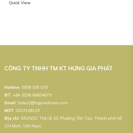
Quick View
hạng
5.00
5
sao
CÔNG TY TNHH TM KT HƯNG GIA PHÁT
Hotline
:
0938 336 079
ĐT
:
+84 (028) 66834679
Email
:
Sales2@hgpvietnam.com
MST
:
0313138119
Địa chỉ
: 933/5/2C Tỉnh lộ 10, Phường Tân Tạo, Thành phố Hồ
Chí Minh, Việt Nam.