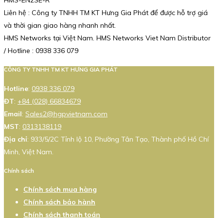
Liên hệ : Công ty TNHH TM KT Hưng Gia Phát để được hỗ trợ giá
và thời gian giao hàng nhanh nhất.
HMS Networks tại Việt Nam. HMS Networks Viet Nam Distributor
/ Hotline : 0938 336 079
CÔNG TY TNHH TM KT HƯNG GIA PHÁT
Hotline
:
0938 336 079
ĐT
:
+84 (028) 66834679
Email
:
Sales2@hgpvietnam.com
MST
:
0313138119
Địa chỉ
: 933/5/2C Tỉnh lộ 10, Phường Tân Tạo, Thành phố Hồ Chí
Minh, Việt Nam.
Chính sách
Chính sách mua hàng
Chính sách bảo hành
Chính sách thanh toán