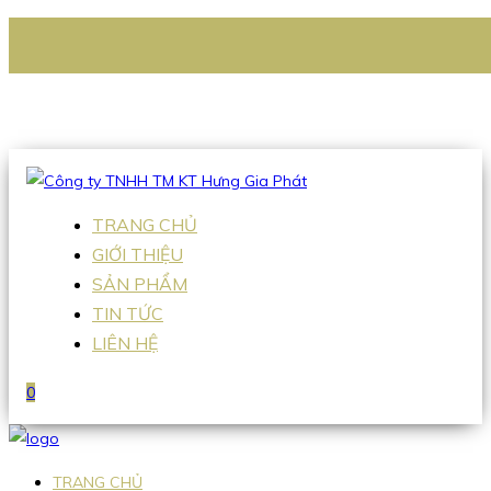
CÔNG TY TNHH TM KT HƯNG GIA PHÁT
Hotline
:
0938 336 079
Email
:
Sales2@hgpvietnam.com
TRANG CHỦ
GIỚI THIỆU
SẢN PHẨM
TIN TỨC
LIÊN HỆ
0
TRANG CHỦ