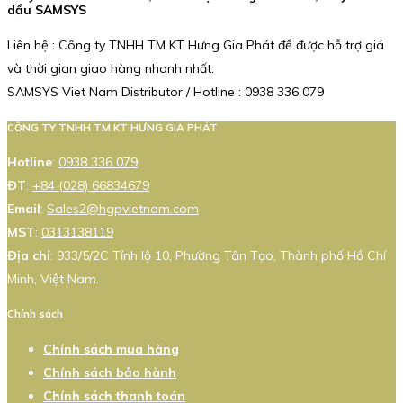
dầu SAMSYS
Liên hệ : Công ty TNHH TM KT Hưng Gia Phát để được hỗ trợ giá
và thời gian giao hàng nhanh nhất.
SAMSYS Viet Nam Distributor / Hotline : 0938 336 079
CÔNG TY TNHH TM KT HƯNG GIA PHÁT
Hotline
:
0938 336 079
ĐT
:
+84 (028) 66834679
Email
:
Sales2@hgpvietnam.com
MST
:
0313138119
Địa chỉ
: 933/5/2C Tỉnh lộ 10, Phường Tân Tạo, Thành phố Hồ Chí
Minh, Việt Nam.
Chính sách
Chính sách mua hàng
Chính sách bảo hành
Chính sách thanh toán