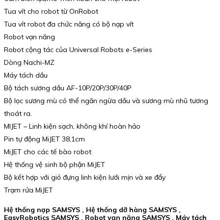
Tua vít cho robot từ OnRobot
Tua vít robot đa chức năng có bộ nạp vít
Robot vạn năng
Robot cộng tác của Universal Robots e-Series
Dòng Nachi-MZ
Máy tách dầu
Bộ tách sương dầu AF-10P/20P/30P/40P
Bộ lọc sương mù có thể ngăn ngừa dầu và sương mù nhũ tương
thoát ra.
MIJET – Linh kiện sạch, không khí hoàn hảo
Pin tự động MiJET 38,1cm
MiJET cho các tế bào robot
Hệ thống vệ sinh bộ phận MiJET
Bộ kết hợp với giỏ đựng linh kiện lưới mịn và xe đẩy
Trạm rửa MiJET
Hệ thống nạp SAMSYS , Hệ thống dỡ hàng SAMSYS ,
EasyRobotics SAMSYS , Robot vạn năng SAMSYS , Máy tách