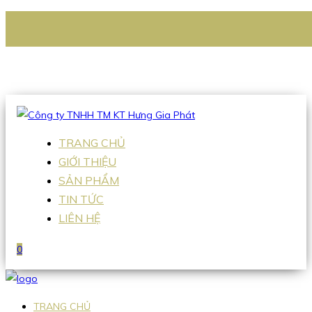
CÔNG TY TNHH TM KT HƯNG GIA PHÁT
Hotline
:
0938 336 079
Email
:
Sales2@hgpvietnam.com
TRANG CHỦ
GIỚI THIỆU
SẢN PHẨM
TIN TỨC
LIÊN HỆ
0
TRANG CHỦ