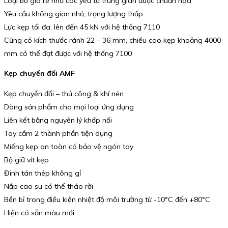
Loại bỏ giá rẻ nhờ các yếu tố trung gian được chuẩn hóa
Yêu cầu không gian nhỏ, trọng lượng thấp
Lực kẹp tối đa: lên đến 45 kN với hệ thống 7110
Cũng có kích thước rãnh 22 – 36 mm, chiều cao kẹp khoảng 4000
mm có thể đạt được với hệ thống 7100
Kẹp chuyển đổi AMF
Kẹp chuyển đổi – thủ công & khí nén
Dòng sản phẩm cho mọi loại ứng dụng
Liên kết bằng nguyên lý khớp nối
Tay cầm 2 thành phần tiện dụng
Miếng kẹp an toàn có bảo vệ ngón tay
Bộ giữ vít kẹp
Đinh tán thép không gỉ
Nắp cao su có thể tháo rời
Bền bỉ trong điều kiện nhiệt độ môi trường từ -10°C đến +80°C
Hiện có sẵn màu mới