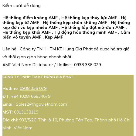
Kiểm soát dễ dàng
Hệ thống điểm không AMF , Hệ thống kẹp thủy lực AMF , Hệ
thống kẹp từ AMF , Hệ thống kẹp chân không AMF , Hệ thống
kẹp đơn và kẹp nhiều AMF , Hệ thống lắp đặt mô-đun AMF ,
Hệ thống kẹp khối AMF , Tự động hóa thông minh AMF , Cảm
biến vô tuyến AMF , Kẹp AMF
Liên hệ : Công ty TNHH TM KT Hưng Gia Phát để được hỗ trợ giá
và thời gian giao hàng nhanh nhất.
AMF Viet Nam Distributor / Hotline : 0938 336 079
CÔNG TY TNHH TM KT HƯNG GIA PHÁT
Hotline
:
0938 336 079
ĐT
:
+84 (028) 66834679
Email
:
Sales2@hgpvietnam.com
MST
:
0313138119
Địa chỉ
: 933/5/2C Tỉnh lộ 10, Phường Tân Tạo, Thành phố Hồ Chí
Minh, Việt Nam.