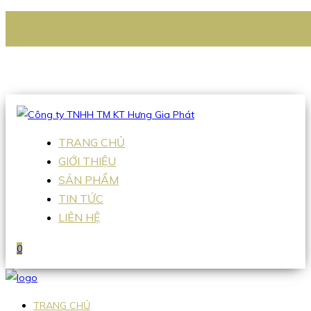
CÔNG TY TNHH TM KT HƯNG GIA PHÁT
Hotline
:
0938 336 079
Email
:
Sales2@hgpvietnam.com
TRANG CHỦ
GIỚI THIỆU
SẢN PHẨM
TIN TỨC
LIÊN HỆ
0
TRANG CHỦ