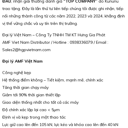
ĐẦU
, nhận giải thưởng danh giá
“TOP COMPANY”
do Kununu
trao tặng. Đây là lần thứ tư liên tiếp chúng tôi được ghi nhận, tiếp
nối những thành công từ các năm 2022, 2023 và 2024, khẳng định
vị thế vững chắc và uy tín trên thị trường.
Đại lý Việt Nam – Công Ty TNHH TM KT Hưng Gia Phát
AMF Viet Nam Distributor / Hotline : 0938336079 / Email :
Sales2@hgpvietnam.com
Đại lý AMF Việt Nam
Công nghệ kẹp
Hệ thống điểm không – Tiết kiệm, mạnh mẽ, chính xác
Tăng thời gian chạy máy
Giảm tới 90% thời gian thiết lập
Giao diện thống nhất cho tất cả các máy
Độ chính xác lặp lại cao < 5µm
Định vị và kẹp trong một thao tác
Lực giữ cao lên đến 105 kN, lực kéo và khóa cao lên đến 40 kN