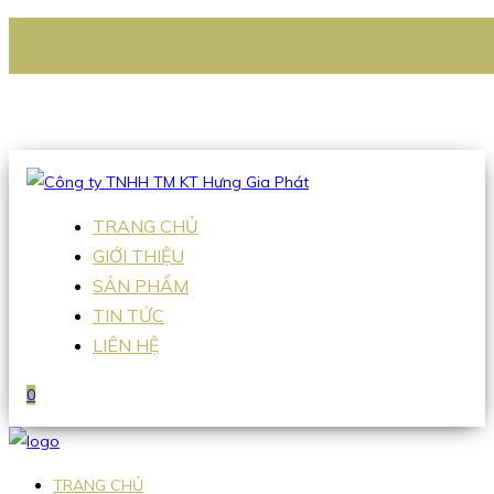
CÔNG TY TNHH TM KT HƯNG GIA PHÁT
Hotline
:
0938 336 079
Email
:
Sales2@hgpvietnam.com
TRANG CHỦ
GIỚI THIỆU
SẢN PHẨM
TIN TỨC
LIÊN HỆ
0
TRANG CHỦ