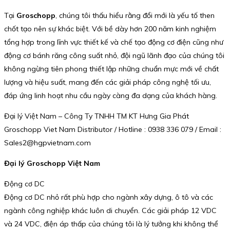
Tại
Groschopp
, chúng tôi thấu hiểu rằng đổi mới là yếu tố then
chốt tạo nên sự khác biệt. Với bề dày hơn 200 năm kinh nghiệm
tổng hợp trong lĩnh vực thiết kế và chế tạo động cơ điện cũng như
động cơ bánh răng công suất nhỏ, đội ngũ lãnh đạo của chúng tôi
không ngừng tiên phong thiết lập những chuẩn mực mới về chất
lượng và hiệu suất, mang đến các giải pháp công nghệ tối ưu,
đáp ứng linh hoạt nhu cầu ngày càng đa dạng của khách hàng.
Đại lý Việt Nam – Công Ty TNHH TM KT Hưng Gia Phát
Groschopp Viet Nam Distributor / Hotline : 0938 336 079 / Email :
Sales2@hgpvietnam.com
Đại lý Groschopp Việt Nam
Động cơ DC
Động cơ DC nhỏ rất phù hợp cho ngành xây dựng, ô tô và các
ngành công nghiệp khác luôn di chuyển. Các giải pháp 12 VDC
và 24 VDC, điện áp thấp của chúng tôi là lý tưởng khi không thể