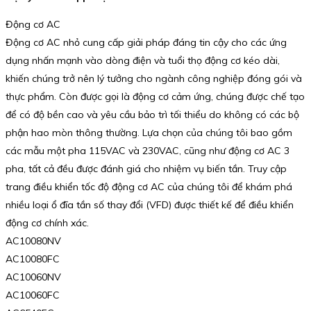
Động cơ AC
Động cơ AC nhỏ cung cấp giải pháp đáng tin cậy cho các ứng
dụng nhấn mạnh vào dòng điện và tuổi thọ động cơ kéo dài,
khiến chúng trở nên lý tưởng cho ngành công nghiệp đóng gói và
thực phẩm. Còn được gọi là động cơ cảm ứng, chúng được chế tạo
để có độ bền cao và yêu cầu bảo trì tối thiểu do không có các bộ
phận hao mòn thông thường. Lựa chọn của chúng tôi bao gồm
các mẫu một pha 115VAC và 230VAC, cũng như động cơ AC 3
pha, tất cả đều được đánh giá cho nhiệm vụ biến tần. Truy cập
trang điều khiển tốc độ động cơ AC của chúng tôi để khám phá
nhiều loại ổ đĩa tần số thay đổi (VFD) được thiết kế để điều khiển
động cơ chính xác.
AC10080NV
AC10080FC
AC10060NV
AC10060FC