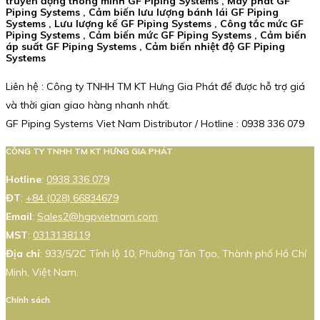
truyền động thông minh GF Piping Systems , Máy phát GF
Piping Systems , Cảm biến lưu lượng bánh lái GF Piping
Systems , Lưu lượng kế GF Piping Systems , Công tắc mức GF
Piping Systems , Cảm biến mức GF Piping Systems , Cảm biến
áp suất GF Piping Systems , Cảm biến nhiệt độ GF Piping
Systems
Liên hệ : Công ty TNHH TM KT Hưng Gia Phát để được hỗ trợ giá
và thời gian giao hàng nhanh nhất.
GF Piping Systems Viet Nam Distributor / Hotline : 0938 336 079
CÔNG TY TNHH TM KT HƯNG GIA PHÁT
Hotline
:
0938 336 079
ĐT
:
+84 (028) 66834679
Email
:
Sales2@hgpvietnam.com
MST
:
0313138119
Địa chỉ
: 933/5/2C Tỉnh lộ 10, Phường Tân Tạo, Thành phố Hồ Chí
Minh, Việt Nam.
Chính sách