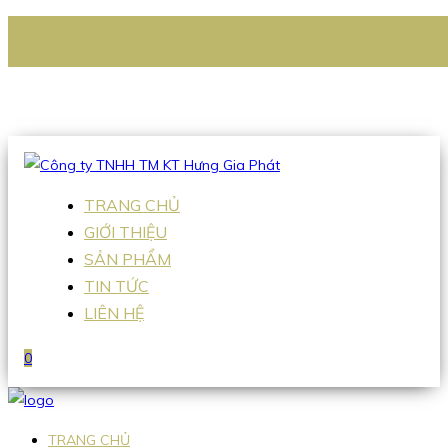
CÔNG TY TNHH TM KT HƯNG GIA PHÁT
Hotline
:
0938 336 079
Email
:
Sales2@hgpvietnam.com
TRANG CHỦ
GIỚI THIỆU
SẢN PHẨM
TIN TỨC
LIÊN HỆ
0
TRANG CHỦ