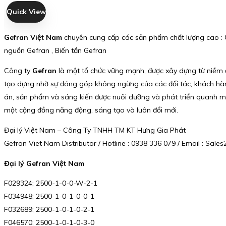
Quick View
Gefran Việt Nam
chuyên cung cấp các sản phẩm chất lượng cao : Cả
nguồn Gefran , Biến tần Gefran
Công ty
Gefran
là một tổ chức vững mạnh, được xây dựng từ niềm 
tạo dựng nhờ sự đóng góp không ngừng của các đối tác, khách hàng,
án, sản phẩm và sáng kiến được nuôi dưỡng và phát triển quanh mục 
một cộng đồng năng động, sáng tạo và luôn đổi mới.
Đại lý Việt Nam – Công Ty TNHH TM KT Hưng Gia Phát
Gefran Viet Nam Distributor / Hotline : 0938 336 079 / Email : Sa
Đại lý Gefran Việt Nam
F029324; 2500-1-0-0-W-2-1
F034948; 2500-1-0-1-0-0-1
F032689; 2500-1-0-1-0-2-1
F046570; 2500-1-0-1-0-3-0