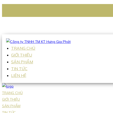
CÔNG TY TNHH TM KT HƯNG GIA PHÁT
Hotline
:
0938 336 079
Email
:
Sales2@hgpvietnam.com
TRANG CHỦ
GIỚI THIỆU
SẢN PHẨM
TIN TỨC
LIÊN HỆ
TRANG CHỦ
GIỚI THIỆU
SẢN PHẨM
TIN TỨC