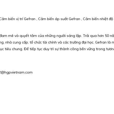
m biến vị trí Gefran , Cảm biến áp suất Gefran , Cảm biến nhiệt độ G
đam mê và quyết tâm của những người sáng lập. Trải qua hơn 50 nă
 nhà cung cấp, tổ chức tài chính và các trường đại học. Gefran là 
tiêu chung. Để tiếp tục duy trì sự thành công bền vững trong tương 
les2@hgpvietnam.com