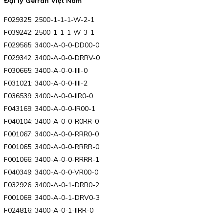
Đại lý Gefran Việt Nam
F029325; 2500-1-1-1-W-2-1
F039242; 2500-1-1-1-W-3-1
F029565; 3400-A-0-0-DD00-0
F029342; 3400-A-0-0-DRRV-0
F030665; 3400-A-0-0-IIII-0
F031021; 3400-A-0-0-IIII-2
F036539; 3400-A-0-0-IIR0-0
F043169; 3400-A-0-0-IR00-1
F040104; 3400-A-0-0-R0RR-0
F001067; 3400-A-0-0-RRR0-0
F001065; 3400-A-0-0-RRRR-0
F001066; 3400-A-0-0-RRRR-1
F040349; 3400-A-0-0-VR00-0
F032926; 3400-A-0-1-DRR0-2
F001068; 3400-A-0-1-DRV0-3
F024816; 3400-A-0-1-IIRR-0