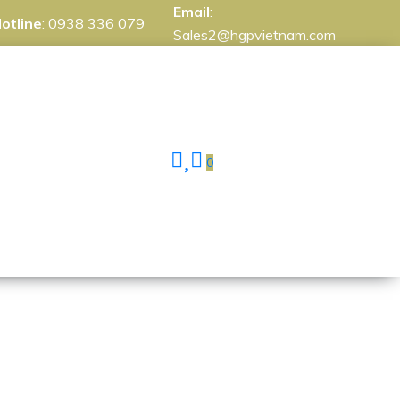
Email
:
otline
:
0938 336 079
Sales2@hgpvietnam.com
0