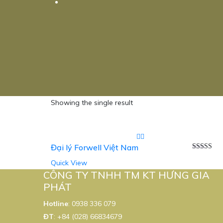
Showing the single result
Đại lý Forwell Việt Nam
Được xếp
Quick View
hạng
5.00
sao
CÔNG TY TNHH TM KT HƯNG GIA
PHÁT
Hotline
:
0938 336 079
ĐT
:
+84 (028) 66834679