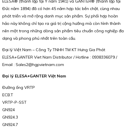
ELESA® (thành lập tại Ý năm 1941) và GANTER® (thành lập tại
Đức năm 1894) đã có hơn 45 năm hợp tác bền chặt, cùng nhau
phát triển và mở rộng danh mục sản phẩm. Sự phối hợp hoàn
hảo này không chỉ tạo ra giá trị cộng hưởng mà còn hình thành
nên một trong những dòng sản phẩm tiêu chuẩn công nghiệp đa
dạng và phong phú nhất trên toàn cầu.
Đại lý Việt Nam – Công Ty TNHH TM KT Hưng Gia Phát
ELESA+GANTER Viet Nam Distributor / Hotline : 0938336079 /
Email : Sales2@hgpvietnam.com
Đại lý ELESA+GANTER Việt Nam
Đường ống VRTP
ECB.T
VRTP-P-SST
GN924
GN924.3
GN924.7