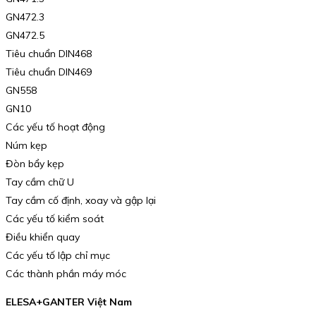
GN472.3
GN472.5
Tiêu chuẩn DIN468
Tiêu chuẩn DIN469
GN558
GN10
Các yếu tố hoạt động
Núm kẹp
Đòn bẩy kẹp
Tay cầm chữ U
Tay cầm cố định, xoay và gập lại
Các yếu tố kiểm soát
Điều khiển quay
Các yếu tố lập chỉ mục
Các thành phần máy móc
ELESA+GANTER Việt Nam