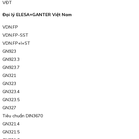
VĐT
Đại lý ELESA+GANTER Việt Nam
VDN.FP
VDN.FP-SST
VDN.FP+I+ST
GN923
GN923.3
GN923.7
GN321
GN323
GN323.4
GN323.5
GN327
Tiêu chuẩn DIN3670
GN321.4
GN321.5