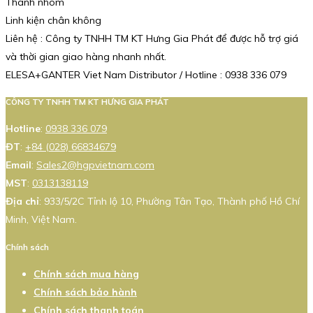
Thanh nhôm
Linh kiện chân không
Liên hệ : Công ty TNHH TM KT Hưng Gia Phát để được hỗ trợ giá
và thời gian giao hàng nhanh nhất.
ELESA+GANTER Viet Nam Distributor / Hotline : 0938 336 079
CÔNG TY TNHH TM KT HƯNG GIA PHÁT
Hotline
:
0938 336 079
ĐT
:
+84 (028) 66834679
Email
:
Sales2@hgpvietnam.com
MST
:
0313138119
Địa chỉ
: 933/5/2C Tỉnh lộ 10, Phường Tân Tạo, Thành phố Hồ Chí
Minh, Việt Nam.
Chính sách
Chính sách mua hàng
Chính sách bảo hành
Chính sách thanh toán