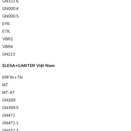
GN321.6
GN000.4
GN000.5
EYK.
ETK.
VBR2
VBR4
GN213
ELESA+GANTER Việt Nam
ERFW+Tôi
MT
MT-AT
GN269
GN369.5
GN471
GN471.1
GN471.3