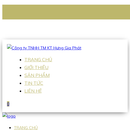
CÔNG TY TNHH TM KT HƯNG GIA PHÁT
Hotline
:
0938 336 079
Email
:
Sales2@hgpvietnam.com
TRANG CHỦ
GIỚI THIỆU
SẢN PHẨM
TIN TỨC
LIÊN HỆ
0
TRANG CHỦ