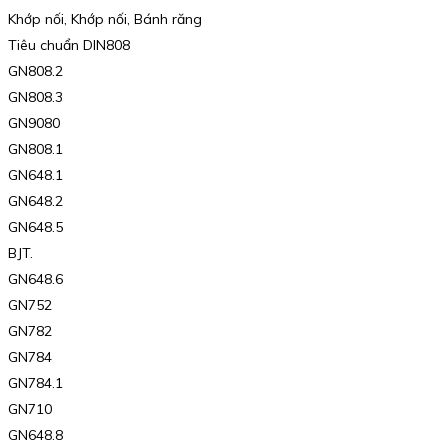
Khớp nối, Khớp nối, Bánh răng
Tiêu chuẩn DIN808
GN808.2
GN808.3
GN9080
GN808.1
GN648.1
GN648.2
GN648.5
BJT.
GN648.6
GN752
GN782
GN784
GN784.1
GN710
GN648.8