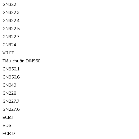
GN322
GN322.3
GN322.4
GN322.5
GN322.7
GN324
VR.FP
Tiêu chuẩn DIN950
GN950.1
GN950.6
GN949
GN228
GN227.7
GN227.6
ECB.I
VDS
ECB.D