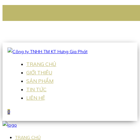
CÔNG TY TNHH TM KT HƯNG GIA PHÁT
Hotline
:
0938 336 079
Email
:
Sales2@hgpvietnam.com
TRANG CHỦ
GIỚI THIỆU
SẢN PHẨM
TIN TỨC
LIÊN HỆ
0
TRANG CHỦ