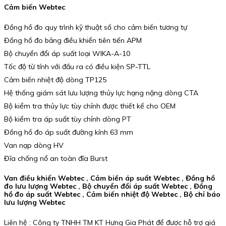
Cảm biến Webtec
Đồng hồ đo quy trình kỹ thuật số cho cảm biến tương tự
Đồng hồ đo bảng điều khiển tiên tiến APM
Bộ chuyển đổi áp suất loại WIKA-A-10
Tốc độ từ tính với đầu ra có điều kiện SP-TTL
Cảm biến nhiệt độ dòng TP125
Hệ thống giám sát lưu lượng thủy lực hạng nặng dòng CTA
Bộ kiểm tra thủy lực tùy chỉnh được thiết kế cho OEM
Bộ kiểm tra áp suất tùy chỉnh dòng PT
Đồng hồ đo áp suất đường kính 63 mm
Van nạp dòng HV
Đĩa chống nổ an toàn đĩa Burst
Van điều khiển Webtec , Cảm biến áp suất Webtec , Đồng hồ
đo lưu lượng Webtec , Bộ chuyển đổi áp suất Webtec , Đồng
hồ đo áp suất Webtec , Cảm biến nhiệt độ Webtec , Bộ chỉ báo
lưu lượng Webtec
Liên hệ : Công ty TNHH TM KT Hưng Gia Phát để được hỗ trợ giá