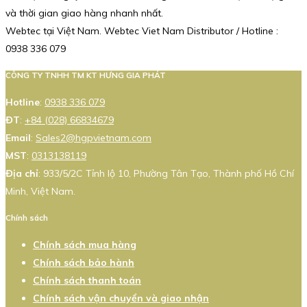
và thời gian giao hàng nhanh nhất.
Webtec tại Việt Nam. Webtec Viet Nam Distributor / Hotline :
0938 336 079
CÔNG TY TNHH TM KT HƯNG GIA PHÁT
Hotline
:
0938 336 079
ĐT
:
+84 (028) 66834679
Email
:
Sales2@hgpvietnam.com
MST
:
0313138119
Địa chỉ
: 933/5/2C Tỉnh lộ 10, Phường Tân Tạo, Thành phố Hồ Chí
Minh, Việt Nam.
Chính sách
Chính sách mua hàng
Chính sách bảo hành
Chính sách thanh toán
Chính sách vận chuyển và giao nhận