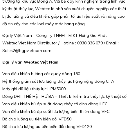
trường tại khu vực Đông Á. Với bề dày kinh nghiệm trong lĩnh vực
kỹ thuật thủy lực, Webtec là nhà sản xuất chuyên nghiệp các thiết
bị đo lường và điều khiển, góp phần tối ưu hiệu suất và nâng cao
độ tin cậy cho các loại máy móc hạng nặng.
Đại lý Việt Nam – Công Ty TNHH TM KT Hưng Gia Phát
Webtec Viet Nam Distributor / Hotline : 0938 336 079 / Email :
Sales2@hgpvietnam.com
Đại lý van Webtec Việt Nam
Van điều khiển hướng cắt quay dòng 180
Hệ thống giám sát lưu lượng thủy lực hạng nặng dòng CTA
Máy ghi dữ liệu thủy lực HPM5000
Dòng DHT THẾ HỆ THỨ BA – Thiết bị kiểm tra thủy lực kỹ thuật số
Van điều khiển bù áp suất dòng chảy cố định dòng ILFC
Van điều khiển bù áp suất lưu lượng biến thiên dòng VFC
Bộ chia luồng ưu tiên biến đổi VFD50
Bộ chia lưu lượng ưu tiên biến đổi dòng VFD120