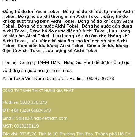
Đồng hồ đo khí Aichi Tokei , Đồng hồ đo khí đốt tự nhiên Aichi
Tokei , Đồng hồ đo khí thông minh Aichi Tokei , Đồng hồ đo
khí áp suất trung bình Aichi Tokei , Đồng hồ đo khí quay Aichi
Tokei , Đồng hồ đo nước Aichi Tokei , Đồng hồ nước dân dụng
Aichi Tokei , Đồng hồ đo nước điện từ Aichi Tokei , Lưu lượng
kế siêu âm Aichi Tokei , Lưu lượng kế siêu âm cho không khí
Aichi Tokei , Lưu lượng kế siêu âm cho khí nén và nitơ Aichi
Tokei , Cảm biến lưu lượng Aichi Tokei , Cảm biến lưu lượng
điện từ Aichi Tokei , Lưu lượng kế Aichi Tokei
Liên hệ : Công ty TNHH TM KT Hưng Gia Phát để được hỗ trợ giá
và thời gian giao hàng nhanh nhất.
Aichi Tokei Viet Nam Distributor / Hotline : 0938 336 079
CÔNG TY TNHH TM KT HƯNG GIA PHÁT
Hotline
:
0938 336 079
ĐT
:
+84 (028) 66834679
Email
:
Sales2@hgpvietnam.com
MST
:
0313138119
Địa chỉ
: 933/5/2C Tỉnh lộ 10, Phường Tân Tạo, Thành phố Hồ Chí