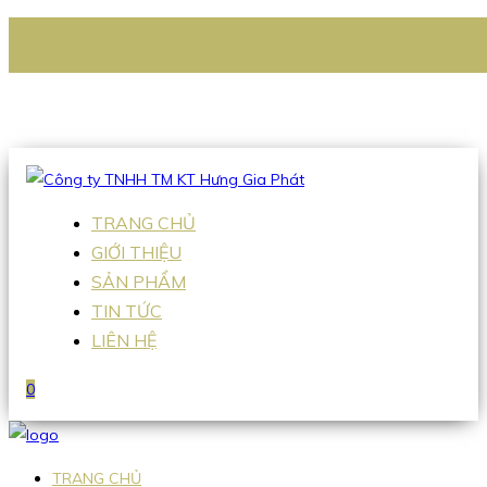
CÔNG TY TNHH TM KT HƯNG GIA PHÁT
Hotline
:
0938 336 079
Email
:
Sales2@hgpvietnam.com
TRANG CHỦ
GIỚI THIỆU
SẢN PHẨM
TIN TỨC
LIÊN HỆ
0
TRANG CHỦ