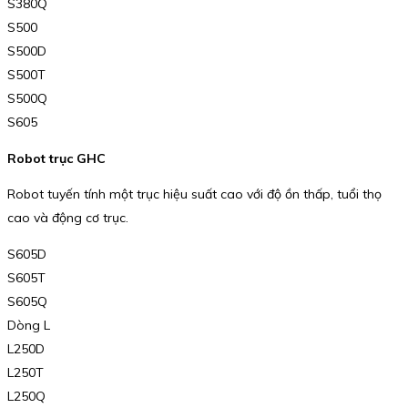
S380Q
S500
S500D
S500T
S500Q
S605
Robot trục GHC
Robot tuyến tính một trục hiệu suất cao với độ ồn thấp, tuổi thọ
cao và động cơ trục.
S605D
S605T
S605Q
Dòng L
L250D
L250T
L250Q