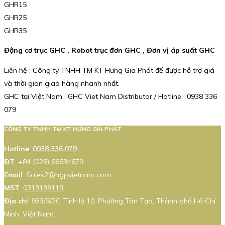
GHR15
GHR25
GHR35
Động cơ trục GHC , Robot trục đơn GHC , Đơn vị áp suất GHC
Liên hệ : Công ty TNHH TM KT Hưng Gia Phát để được hỗ trợ giá
và thời gian giao hàng nhanh nhất.
GHC tại Việt Nam . GHC Viet Nam Distributor / Hotline : 0938 336
079
CÔNG TY TNHH TM KT HƯNG GIA PHÁT
Hotline
:
0938 336 079
ĐT
:
+84 (028) 66834679
Email
:
Sales2@hgpvietnam.com
MST
:
0313138119
Địa chỉ
: 933/5/2C Tỉnh lộ 10, Phường Tân Tạo, Thành phố Hồ Chí
Minh, Việt Nam.