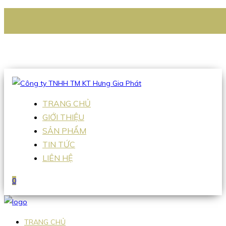
CÔNG TY TNHH TM KT HƯNG GIA PHÁT
Hotline
:
0938 336 079
Email
:
Sales2@hgpvietnam.com
TRANG CHỦ
GIỚI THIỆU
SẢN PHẨM
TIN TỨC
LIÊN HỆ
0
TRANG CHỦ