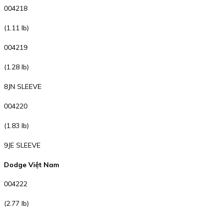
004218
(1.11 lb)
004219
(1.28 lb)
8JN SLEEVE
004220
(1.83 lb)
9JE SLEEVE
Dodge Việt Nam
004222
(2.77 lb)