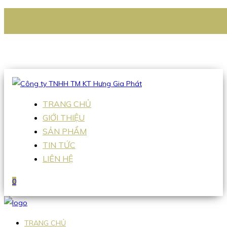
CÔNG TY TNHH TM KT HƯNG GIA PHÁT
Hotline
:
0938 336 079
Email
:
Sales2@hgpvietnam.com
TRANG CHỦ
GIỚI THIỆU
SẢN PHẨM
TIN TỨC
LIÊN HỆ
0
TRANG CHỦ