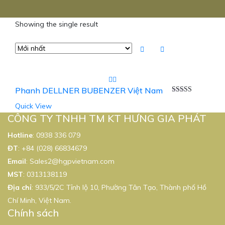
Showing the single result
Phanh DELLNER BUBENZER Việt Nam
Được xếp
Quick View
hạng
5.00
5
sao
CÔNG TY TNHH TM KT HƯNG GIA PHÁT
Hotline
:
0938 336 079
ĐT
:
+84 (028) 66834679
Email
:
Sales2@hgpvietnam.com
MST
:
0313138119
Địa chỉ
: 933/5/2C Tỉnh lộ 10, Phường Tân Tạo, Thành phố Hồ
Chí Minh, Việt Nam.
Chính sách