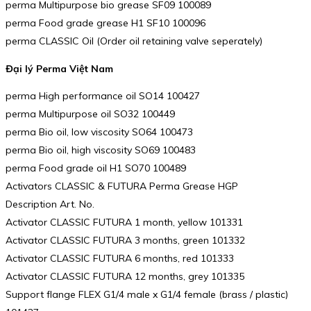
perma Multipurpose bio grease SF09 100089
perma Food grade grease H1 SF10 100096
perma CLASSIC Oil (Order oil retaining valve seperately)
Đại lý Perma Việt Nam
perma High performance oil SO14 100427
perma Multipurpose oil SO32 100449
perma Bio oil, low viscosity SO64 100473
perma Bio oil, high viscosity SO69 100483
perma Food grade oil H1 SO70 100489
Activators CLASSIC & FUTURA Perma Grease HGP
Description Art. No.
Activator CLASSIC FUTURA 1 month, yellow 101331
Activator CLASSIC FUTURA 3 months, green 101332
Activator CLASSIC FUTURA 6 months, red 101333
Activator CLASSIC FUTURA 12 months, grey 101335
Support flange FLEX G1/4 male x G1/4 female (brass / plastic)