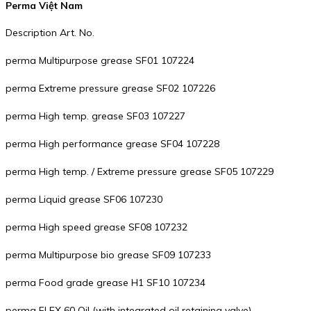
Perma Việt Nam
Description Art. No.
perma Multipurpose grease SF01 107224
perma Extreme pressure grease SF02 107226
perma High temp. grease SF03 107227
perma High performance grease SF04 107228
perma High temp. / Extreme pressure grease SF05 107229
perma Liquid grease SF06 107230
perma High speed grease SF08 107232
perma Multipurpose bio grease SF09 107233
perma Food grade grease H1 SF10 107234
perma FLEX 60 Oil (with integrated oil retaining valve)