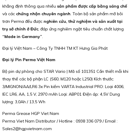
khẳng định thông qua nhiều
sản phẩm được cấp bằng sáng chế
và các
chứng nhận chuyên ngành
. Toàn bộ sản phẩm mỡ bôi
trơn Perma đều được
nghiên cứu, thử nghiệm và sản xuất tại
trụ sở chính ở Đức
, đáp ứng nghiêm ngặt tiêu chuẩn chất lượng
“Made in Germany”
.
Đại lý Việt Nam – Công Ty TNHH TM KT Hưng Gia Phát
Đại lý Pin Perma Việt Nam
Bộ pin dự phòng cho STAR Vario | Mã số 101351 Cần thiết mỗi khi
thay thế các bộ phận LC (S60, M120 hoặc L250) Kích thước:
3/MIGNON/AA/LR6 3x Pin kiềm VARTA Industrial PRO: Loại 4006,
IEC LR6, AA, 1,5 V, 2970 mAh Loại: ABP01 Điện áp: 4,5V Dung
lượng: 3,0Ah / 13,5 Wh
Perma Grease HGP Viet Nam
Perma Viet Nam Distributor / Hotline : 0938 336 079 / Email :
Sales2@hgpvietnam.com