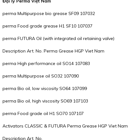
Đại lý Perma Việt Nam
perma Multipurpose bio grease SF09 107032
perma Food grade grease H1 SF10 107037
perma FUTURA Oil (with integrated oil retaining valve)
Description Art. No. Perma Grease HGP Viet Nam
perma High performance oil SO14 107083
perma Multipurpose oil SO32 107090
perma Bio oil, low viscosity SO64 107099
perma Bio oil, high viscosity SO69 107103
perma Food grade oil H1 SO70 107107
Activators CLASSIC & FUTURA Perma Grease HGP Viet Nam
Description Art. No.