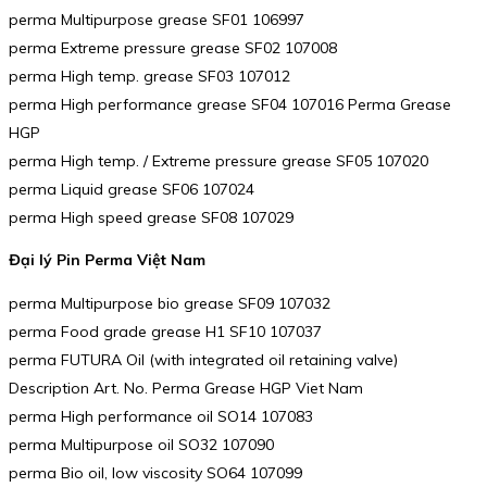
perma Multipurpose grease SF01 106997
perma Extreme pressure grease SF02 107008
perma High temp. grease SF03 107012
perma High performance grease SF04 107016 Perma Grease
HGP
perma High temp. / Extreme pressure grease SF05 107020
perma Liquid grease SF06 107024
perma High speed grease SF08 107029
Đại lý Pin Perma Việt Nam
perma Multipurpose bio grease SF09 107032
perma Food grade grease H1 SF10 107037
perma FUTURA Oil (with integrated oil retaining valve)
Description Art. No. Perma Grease HGP Viet Nam
perma High performance oil SO14 107083
perma Multipurpose oil SO32 107090
perma Bio oil, low viscosity SO64 107099