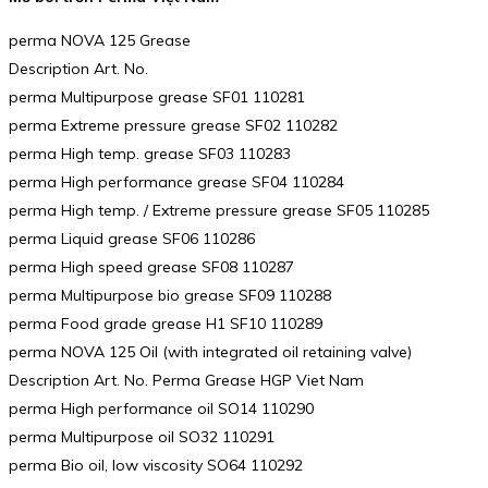
perma NOVA 125 Grease
Description Art. No.
perma Multipurpose grease SF01 110281
perma Extreme pressure grease SF02 110282
perma High temp. grease SF03 110283
perma High performance grease SF04 110284
perma High temp. / Extreme pressure grease SF05 110285
perma Liquid grease SF06 110286
perma High speed grease SF08 110287
perma Multipurpose bio grease SF09 110288
perma Food grade grease H1 SF10 110289
perma NOVA 125 Oil (with integrated oil retaining valve)
Description Art. No. Perma Grease HGP Viet Nam
perma High performance oil SO14 110290
perma Multipurpose oil SO32 110291
perma Bio oil, low viscosity SO64 110292