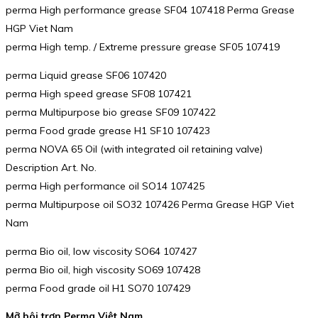
perma High performance grease SF04 107418 Perma Grease
HGP Viet Nam
perma High temp. / Extreme pressure grease SF05 107419
perma Liquid grease SF06 107420
perma High speed grease SF08 107421
perma Multipurpose bio grease SF09 107422
perma Food grade grease H1 SF10 107423
perma NOVA 65 Oil (with integrated oil retaining valve)
Description Art. No.
perma High performance oil SO14 107425
perma Multipurpose oil SO32 107426 Perma Grease HGP Viet
Nam
perma Bio oil, low viscosity SO64 107427
perma Bio oil, high viscosity SO69 107428
perma Food grade oil H1 SO70 107429
Mỡ bôi trơn Perma Việt Nam