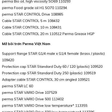
perma Bio oil, high viscosity SO69 110293
perma Food grade oil H1 SO70 110294
perma STAR CONTROL Drive 108985
Cable STAR CONTROL 5 m 108432
Cable STAR CONTROL 10 m 108431
Cable STAR CONTROL 20 m 110512 Perma Grease HGP
Mỡ bôi trơn Perma Việt Nam
Support flange STAR G1/4 male x G1/4 female (brass / plastic)
109420
Protection cap STAR Standard Duty 60 / 120 (plastic) 109520
Protection cap STAR Standard Duty 250 (plastic) 109519
Adapter cable STAR CONTROL 30 cm angled 109521
perma STAR LC 60
perma STAR VARIO Drive 107529
perma STAR VARIO Drive 500 113402
perma STAR VARIO Drive low temperature* 113355