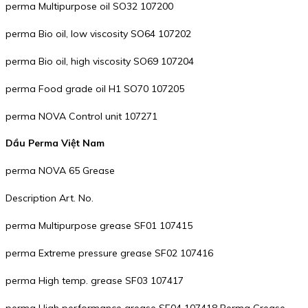
perma Multipurpose oil SO32 107200
perma Bio oil, low viscosity SO64 107202
perma Bio oil, high viscosity SO69 107204
perma Food grade oil H1 SO70 107205
perma NOVA Control unit 107271
Dầu Perma Việt Nam
perma NOVA 65 Grease
Description Art. No.
perma Multipurpose grease SF01 107415
perma Extreme pressure grease SF02 107416
perma High temp. grease SF03 107417
perma High performance grease SF04 107418 Perma Grease