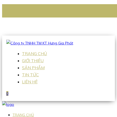
CÔNG TY TNHH TM KT HƯNG GIA PHÁT
Hotline
:
0938 336 079
Email
:
Sales2@hgpvietnam.com
TRANG CHỦ
GIỚI THIỆU
SẢN PHẨM
TIN TỨC
LIÊN HỆ
0
TRANG CHỦ