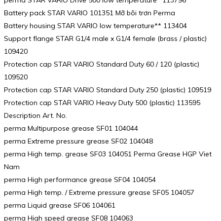
perma STAR VARIO Drive 500 low temperature* 113796
Battery pack STAR VARIO 101351 Mỡ bôi trơn Perma
Battery housing STAR VARIO low temperature** 113404
Support flange STAR G1/4 male x G1/4 female (brass / plastic)
109420
Protection cap STAR VARIO Standard Duty 60 / 120 (plastic)
109520
Protection cap STAR VARIO Standard Duty 250 (plastic) 109519
Protection cap STAR VARIO Heavy Duty 500 (plastic) 113595
Description Art. No.
perma Multipurpose grease SF01 104044
perma Extreme pressure grease SF02 104048
perma High temp. grease SF03 104051 Perma Grease HGP Viet
Nam
perma High performance grease SF04 104054
perma High temp. / Extreme pressure grease SF05 104057
perma Liquid grease SF06 104061
perma High speed grease SF08 104063