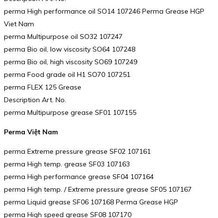
perma High performance oil SO14 107246 Perma Grease HGP
Viet Nam
perma Multipurpose oil SO32 107247
perma Bio oil, low viscosity SO64 107248
perma Bio oil, high viscosity SO69 107249
perma Food grade oil H1 SO70 107251
perma FLEX 125 Grease
Description Art. No.
perma Multipurpose grease SF01 107155
Perma Việt Nam
perma Extreme pressure grease SF02 107161
perma High temp. grease SF03 107163
perma High performance grease SF04 107164
perma High temp. / Extreme pressure grease SF05 107167
perma Liquid grease SF06 107168 Perma Grease HGP
perma High speed grease SF08 107170