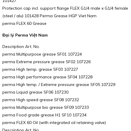
101427
Protection cap incl. support flange FLEX G1/4 male x G1/4 female
(steel / alu) 101428 Perma Grease HGP Viet Nam
perma FLEX 60 Grease
Đại lý Perma Việt Nam
Description Art. No.
perma Multipurpose grease SF01 107224
perma Extreme pressure grease SF02 107226
perma High temp. grease SF03 107227
perma High performance grease SF04 107228
perma High temp. / Extreme pressure grease SF05 107229
perma Liquid grease SF06 107230
perma High speed grease SF08 107232
perma Multipurpose bio grease SF09 107233
perma Food grade grease H1 SF10 107234
perma FLEX 60 Oil (with integrated oil retaining valve)
Description Art. No.