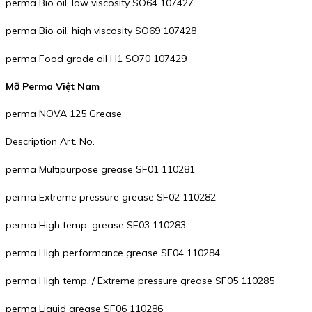
perma Bio oil, low viscosity SO64 107427
perma Bio oil, high viscosity SO69 107428
perma Food grade oil H1 SO70 107429
Mỡ Perma Việt Nam
perma NOVA 125 Grease
Description Art. No.
perma Multipurpose grease SF01 110281
perma Extreme pressure grease SF02 110282
perma High temp. grease SF03 110283
perma High performance grease SF04 110284
perma High temp. / Extreme pressure grease SF05 110285
perma Liquid grease SF06 110286