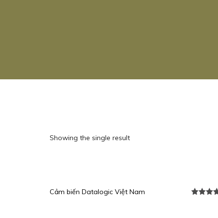
Showing the single result
Cảm biến Datalogic Việt Nam
Được xế
hạng
5.0
sao