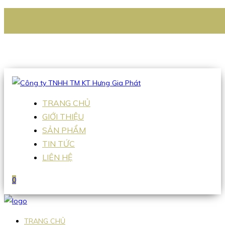
CÔNG TY TNHH TM KT HƯNG GIA PHÁT
Hotline
:
0938 336 079
Email
:
Sales2@hgpvietnam.com
TRANG CHỦ
GIỚI THIỆU
SẢN PHẨM
TIN TỨC
LIÊN HỆ
0
TRANG CHỦ