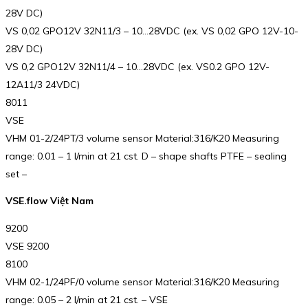
28V DC)
VS 0,02 GPO12V 32N11/3 – 10…28VDC (ex. VS 0,02 GPO 12V-10-
28V DC)
VS 0,2 GPO12V 32N11/4 – 10…28VDC (ex. VS0.2 GPO 12V-
12A11/3 24VDC)
8011
VSE
VHM 01-2/24PT/3 volume sensor Material:316/K20 Measuring
range: 0.01 – 1 l/min at 21 cst. D – shape shafts PTFE – sealing
set –
VSE.flow Việt Nam
9200
VSE 9200
8100
VHM 02-1/24PF/0 volume sensor Material:316/K20 Measuring
range: 0.05 – 2 l/min at 21 cst. – VSE