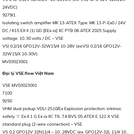
24VDC)
9279/1
Isolating switch amplifier MK 13-ATEX Type: MK 13-P-Ex0 / 24V
DC / K15 EX II (1) GD [EEx ia] IIC PTB 06 ATEX 2025 Supply
voltage: 10..30 volts / DC – VSE
VSI 0.2/16 GPO12V-32W15/4 10-28V (ex.VSI 0.2/16 GPO12V-
32W15/X 10-30V)
MV03023001
Đại lý VSE.flow Việt Nam
VSE MV03023001
7100
9250
VHM dual pickup VDLI-2S10/Ex Explosion protection: intrinsic
safety “i” Ex II 1 G Ex ia IIC T6…T4 BVS 05 ATEX E 121 X VSE
standard plug (2-wire connection) – VSE
VS 0,2 GPO12V 32N11/4 – 10…28VDC (ex. GPO12V-32L 11/4 10…