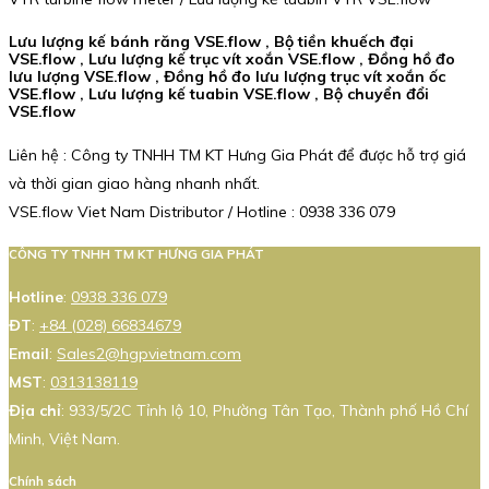
Lưu lượng kế bánh răng VSE.flow , Bộ tiền khuếch đại
VSE.flow , Lưu lượng kế trục vít xoắn VSE.flow , Đồng hồ đo
lưu lượng VSE.flow , Đồng hồ đo lưu lượng trục vít xoắn ốc
VSE.flow , Lưu lượng kế tuabin VSE.flow , Bộ chuyển đổi
VSE.flow
Liên hệ : Công ty TNHH TM KT Hưng Gia Phát để được hỗ trợ giá
và thời gian giao hàng nhanh nhất.
VSE.flow Viet Nam Distributor / Hotline : 0938 336 079
CÔNG TY TNHH TM KT HƯNG GIA PHÁT
Hotline
:
0938 336 079
ĐT
:
+84 (028) 66834679
Email
:
Sales2@hgpvietnam.com
MST
:
0313138119
Địa chỉ
: 933/5/2C Tỉnh lộ 10, Phường Tân Tạo, Thành phố Hồ Chí
Minh, Việt Nam.
Chính sách