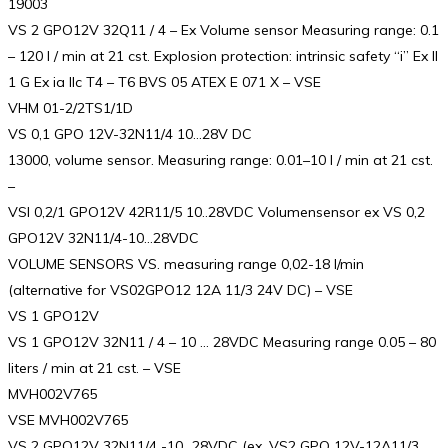
19003
VS 2 GPO12V 32Q11 / 4 – Ex Volume sensor Measuring range: 0.1
– 120 l / min at 21 cst. Explosion protection: intrinsic safety “i” Ex II
1 G Ex ia IIc T4 – T6 BVS 05 ATEX E 071 X – VSE
VHM 01-2/2TS1/1D
VS 0,1 GPO 12V-32N11/4 10…28V DC
13000, volume sensor. Measuring range: 0.01–10 l / min at 21 cst.
–
VSI 0,2/1 GPO12V 42R11/5 10..28VDC Volumensensor ex VS 0,2
GPO12V 32N11/4-10…28VDC
VOLUME SENSORS VS. measuring range 0,02-18 l/min
(alternative for VS02GPO12 12A 11/3 24V DC) – VSE
VS 1 GPO12V
VS 1 GPO12V 32N11 / 4 – 10 … 28VDC Measuring range 0.05 – 80
liters / min at 21 cst. – VSE
MVH002V765
VSE MVH002V765
VS 2 GPO12V 32N11/4 -10…28VDC (ex. VS2 GPO 12V-12A11/3