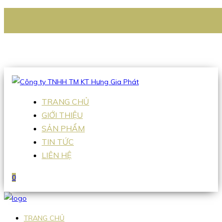
CÔNG TY TNHH TM KT HƯNG GIA PHÁT
Hotline
:
0938 336 079
Email
:
Sales2@hgpvietnam.com
TRANG CHỦ
GIỚI THIỆU
SẢN PHẨM
TIN TỨC
LIÊN HỆ
0
TRANG CHỦ