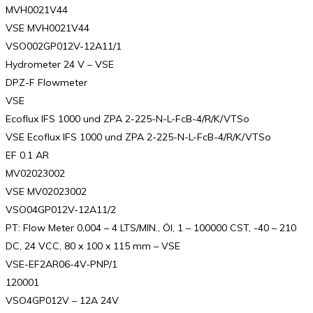
MVH0021V44
VSE MVH0021V44
VSO002GP012V-12A11/1
Hydrometer 24 V – VSE
DPZ-F Flowmeter
VSE
Ecoflux IFS 1000 und ZPA 2-225-N-L-FcB-4/R/K/VTSo
VSE Ecoflux IFS 1000 und ZPA 2-225-N-L-FcB-4/R/K/VTSo
EF 0.1 AR
MV02023002
VSE MV02023002
VSO04GP012V-12A11/2
PT: Flow Meter 0,004 – 4 LTS/MIN., Öl, 1 – 100000 CST, -40 – 210
DC, 24 VCC, 80 x 100 x 115 mm – VSE
VSE-EF2AR06-4V-PNP/1
120001
VSO4GP012V – 12A 24V