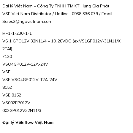
Đại lý Việt Nam – Công Ty TNHH TM KT Hưng Gia Phát
VSE Viet Nam Distributor / Hotline : 0938 336 079 / Email :
Sales2@hgpvietnam.com
MF1-1-230-1-1
VS 1 GPO12V 32N11/4 – 10..28VDC (ex.VS1GP012V-31N11/X
2TAI)
7120
VSO4GP012V-12A-24V
VSE
VSE VSO4GP012V-12A-24V
8152
VSE 8152
VS002EP012V
002GP012V32N11/3
Đại lý VSE.flow Việt Nam