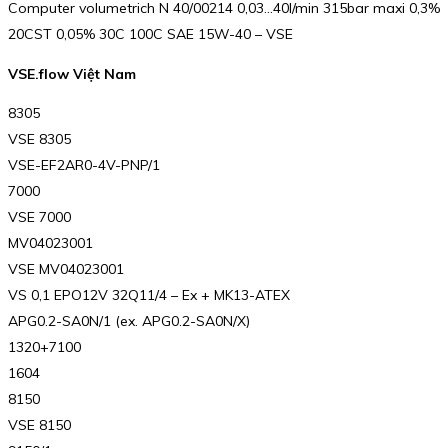
Computer volumetrich N 40/00214 0,03…40l/min 315bar maxi 0,3%
20CST 0,05% 30C 100C SAE 15W-40 – VSE
VSE.flow Việt Nam
8305
VSE 8305
VSE-EF2AR0-4V-PNP/1
7000
VSE 7000
MV04023001
VSE MV04023001
VS 0,1 EPO12V 32Q11/4 – Ex + MK13-ATEX
APG0.2-SA0N/1 (ex. APG0.2-SA0N/X)
1320+7100
1604
8150
VSE 8150