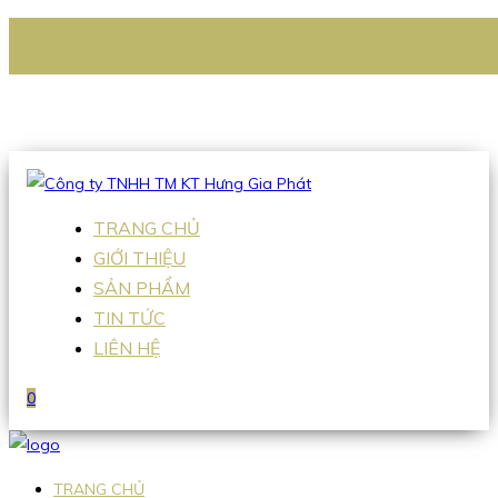
CÔNG TY TNHH TM KT HƯNG GIA PHÁT
Hotline
:
0938 336 079
Email
:
Sales2@hgpvietnam.com
TRANG CHỦ
GIỚI THIỆU
SẢN PHẨM
TIN TỨC
LIÊN HỆ
0
TRANG CHỦ