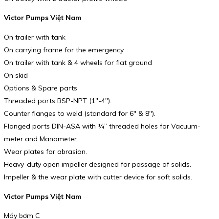
Victor Pumps Việt Nam
On trailer with tank
On carrying frame for the emergency
On trailer with tank & 4 wheels for flat ground
On skid
Options & Spare parts
Threaded ports BSP-NPT (1″-4″).
Counter flanges to weld (standard for 6″ & 8″).
Flanged ports DIN-ASA with ¼” threaded holes for Vacuum-
meter and Manometer.
Wear plates for abrasion.
Heavy-duty open impeller designed for passage of solids.
Impeller & the wear plate with cutter device for soft solids.
Victor Pumps Việt Nam
Máy bơm C