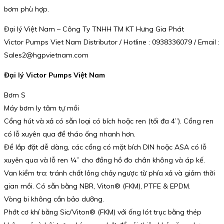
bơm phù hợp.
Đại lý Việt Nam – Công Ty TNHH TM KT Hưng Gia Phát
Victor Pumps Viet Nam Distributor / Hotline : 0938336079 / Email :
Sales2@hgpvietnam.com
Đại lý Victor Pumps Việt Nam
Bơm S
Máy bơm ly tâm tự mồi
Cổng hút và xả có sẵn loại có bích hoặc ren (tối đa 4”). Cổng ren
có lỗ xuyên qua để tháo ống nhanh hơn.
Để lắp đặt dễ dàng, các cổng có mặt bích DIN hoặc ASA có lỗ
xuyên qua và lỗ ren ¼” cho đồng hồ đo chân không và áp kế.
Van kiểm tra: tránh chất lỏng chảy ngược từ phía xả và giảm thời
gian mồi. Có sẵn bằng NBR, Viton® (FKM), PTFE & EPDM.
Vòng bi không cần bảo dưỡng.
Phớt cơ khí bằng Sic/Viton® (FKM) với ống lót trục bằng thép