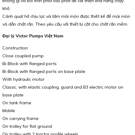
không gỉ và bôi trơn phía sau phớt để cải thiện khả năng chạy
khô.
Cánh quạt hở chịu lực và tấm mài mòn được thiết kế để mài mòn
và dẫn chất rắn. Theo yêu cầu với thiết bị cắt cho chất rắn mềm.
Đại lý Victor Pumps Việt Nam
Construction
Close coupled pump
Bi-Block with flanged ports
Bi-Block with flanged ports on base plate
With hydraulic motor
Classic, with elastic coupling, guard and B3 electric motor on
base plate
On tank frame
Mobile
On carrying frame
On trolley for flat ground
On trolley with 2 tractor profile wheels