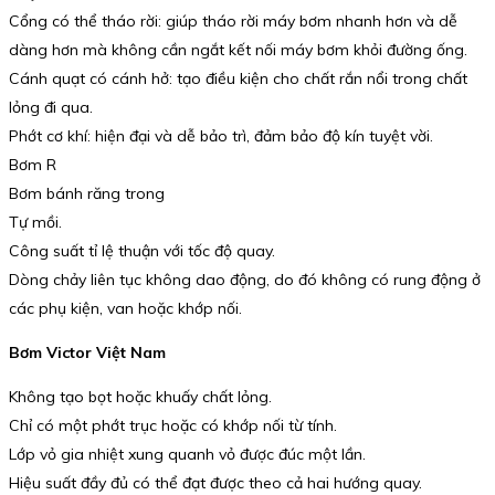
Cổng có thể tháo rời: giúp tháo rời máy bơm nhanh hơn và dễ
dàng hơn mà không cần ngắt kết nối máy bơm khỏi đường ống.
Cánh quạt có cánh hở: tạo điều kiện cho chất rắn nổi trong chất
lỏng đi qua.
Phớt cơ khí: hiện đại và dễ bảo trì, đảm bảo độ kín tuyệt vời.
Bơm R
Bơm bánh răng trong
Tự mồi.
Công suất tỉ lệ thuận với tốc độ quay.
Dòng chảy liên tục không dao động, do đó không có rung động ở
các phụ kiện, van hoặc khớp nối.
Bơm Victor Việt Nam
Không tạo bọt hoặc khuấy chất lỏng.
Chỉ có một phớt trục hoặc có khớp nối từ tính.
Lớp vỏ gia nhiệt xung quanh vỏ được đúc một lần.
Hiệu suất đầy đủ có thể đạt được theo cả hai hướng quay.