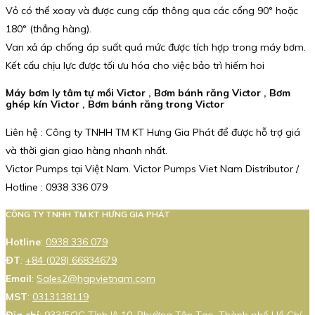
Vỏ có thể xoay và được cung cấp thông qua các cổng 90° hoặc
180° (thẳng hàng).
Van xả áp chống áp suất quá mức được tích hợp trong máy bơm.
Kết cấu chịu lực được tối ưu hóa cho việc bảo trì hiếm hoi
Máy bơm ly tâm tự mồi Victor , Bơm bánh răng Victor , Bơm
ghép kín Victor , Bơm bánh răng trong Victor
Liên hệ : Công ty TNHH TM KT Hưng Gia Phát để được hỗ trợ giá
và thời gian giao hàng nhanh nhất.
Victor Pumps tại Việt Nam. Victor Pumps Viet Nam Distributor /
Hotline : 0938 336 079
CÔNG TY TNHH TM KT HƯNG GIA PHÁT
Hotline
:
0938 336 079
ĐT
:
+84 (028) 66834679
Email
:
Sales2@hgpvietnam.com
MST
:
0313138119
Địa chỉ
: 933/5/2C Tỉnh lộ 10, Phường Tân Tạo, Thành phố Hồ Chí