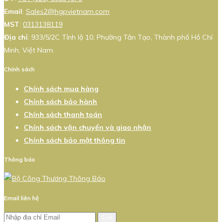
Email
:
Sales2@hgpvietnam.com
MST
:
0313138119
Địa chỉ
: 933/5/2C Tỉnh lộ 10, Phường Tân Tạo, Thành phố Hồ Chí
Minh, Việt Nam.
Chính sách
Chính sách mua hàng
Chính sách bảo hành
Chính sách thanh toán
Chính sách vận chuyển và giao nhận
Chính sách bảo mật thông tin
Thông báo
Email liên hệ
Gửi