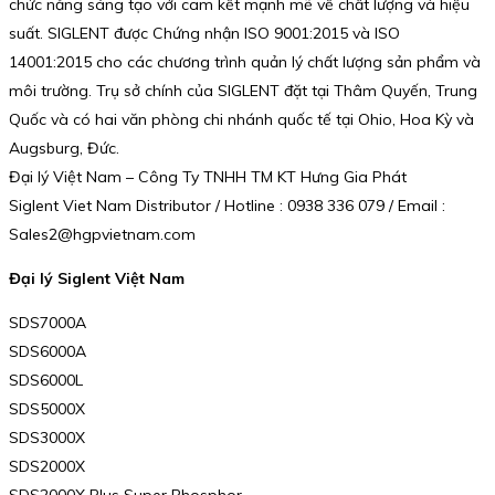
chức năng sáng tạo với cam kết mạnh mẽ về chất lượng và hiệu
suất. SIGLENT được Chứng nhận ISO 9001:2015 và ISO
14001:2015 cho các chương trình quản lý chất lượng sản phẩm và
môi trường. Trụ sở chính của SIGLENT đặt tại Thâm Quyến, Trung
Quốc và có hai văn phòng chi nhánh quốc tế tại Ohio, Hoa Kỳ và
Augsburg, Đức.
Đại lý Việt Nam – Công Ty TNHH TM KT Hưng Gia Phát
Siglent Viet Nam Distributor / Hotline : 0938 336 079 / Email :
Sales2@hgpvietnam.com
Đại lý Siglent Việt Nam
SDS7000A
SDS6000A
SDS6000L
SDS5000X
SDS3000X
SDS2000X
SDS2000X Plus Super Phosphor