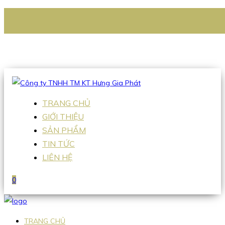
CÔNG TY TNHH TM KT HƯNG GIA PHÁT
Hotline
:
0938 336 079
Email
:
Sales2@hgpvietnam.com
TRANG CHỦ
GIỚI THIỆU
SẢN PHẨM
TIN TỨC
LIÊN HỆ
0
TRANG CHỦ