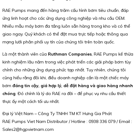
RAE Pumps mang đến hàng trăm cấu hình bơm tiêu chuẩn, đáp
ứng linh hoạt cho các ứng dụng công nghiệp và nhu cầu OEM.
Nhiều mẫu máy bơm đa tầng luôn sẵn hàng trong kho và có thể
giao ngay. Quý khách có thể đặt mua trực tiếp hoặc thông qua
mạng lưới phân phối uy tín của chúng tôi trên toàn quốc.
Là một thành viên của
Ruthman Companies
, RAE Pumps kế thừa
kinh nghiệm lâu năm trong việc phát triển các giải pháp bơm tùy
chỉnh cho những ứng dụng phức tạp nhất. Tuy nhiên, chúng tôi
cũng hiểu rằng đôi khi, điều doanh nghiệp cần là một chiếc máy
bơm
đáng tin cậy, giá hợp lý, dễ đặt hàng và giao hàng nhanh
chóng
. Đó chính là lý do RAE ra đời – để phục vụ nhu cầu thiết
thực ấy một cách tối ưu nhất.
Đại lý Việt Nam – Công Ty TNHH TM KT Hưng Gia Phát
RAE Pumps Viet Nam Distributor / Hotline : 0938 336 079 / Email :
Sales2@hgpvietnam.com