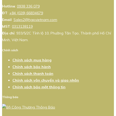
Hotline
:
0938 336 079
ĐT
:
+84 (028) 66834679
Email
:
Sales2@hgpvietnam.com
MST
:
0313138119
Địa chỉ
: 933/5/2C Tỉnh lộ 10, Phường Tân Tạo, Thành phố Hồ Chí
Minh, Việt Nam.
Chính sách
Chính sách mua hàng
Chính sách bảo hành
Chính sách thanh toán
Chính sách vận chuyển và giao nhận
Chính sách bảo mật thông tin
Thông báo