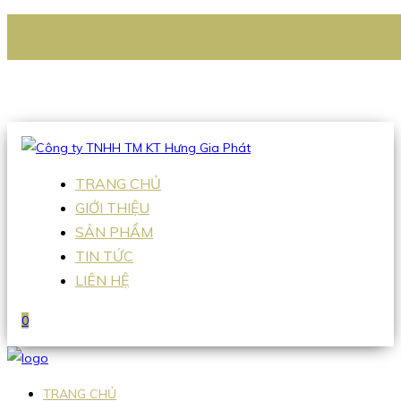
CÔNG TY TNHH TM KT HƯNG GIA PHÁT
Hotline
:
0938 336 079
Email
:
Sales2@hgpvietnam.com
TRANG CHỦ
GIỚI THIỆU
SẢN PHẨM
TIN TỨC
LIÊN HỆ
0
TRANG CHỦ