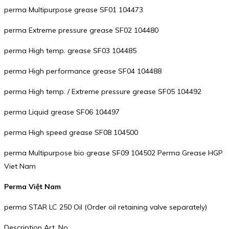
perma Multipurpose grease SF01 104473
perma Extreme pressure grease SF02 104480
perma High temp. grease SF03 104485
perma High performance grease SF04 104488
perma High temp. / Extreme pressure grease SF05 104492
perma Liquid grease SF06 104497
perma High speed grease SF08 104500
perma Multipurpose bio grease SF09 104502 Perma Grease HGP
Viet Nam
Perma Việt Nam
perma STAR LC 250 Oil (Order oil retaining valve separately)
Description Art. No.