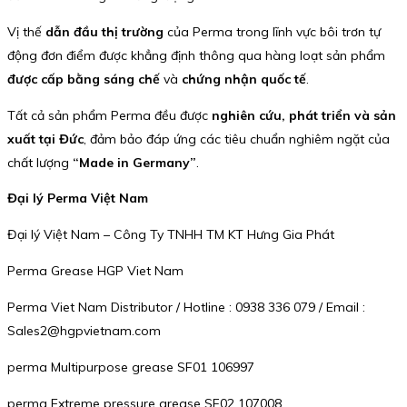
Vị thế
dẫn đầu thị trường
của Perma trong lĩnh vực bôi trơn tự
động đơn điểm được khẳng định thông qua hàng loạt sản phẩm
được cấp bằng sáng chế
và
chứng nhận quốc tế
.
Tất cả sản phẩm Perma đều được
nghiên cứu, phát triển và sản
xuất tại Đức
, đảm bảo đáp ứng các tiêu chuẩn nghiêm ngặt của
chất lượng
“Made in Germany”
.
Đại lý Perma Việt Nam
Đại lý Việt Nam – Công Ty TNHH TM KT Hưng Gia Phát
Perma Grease HGP Viet Nam
Perma Viet Nam Distributor / Hotline : 0938 336 079 / Email :
Sales2@hgpvietnam.com
perma Multipurpose grease SF01 106997
perma Extreme pressure grease SF02 107008