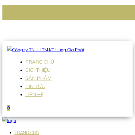
CÔNG TY TNHH TM KT HƯNG GIA PHÁT
Hotline
:
0938 336 079
Email
:
Sales2@hgpvietnam.com
TRANG CHỦ
GIỚI THIỆU
SẢN PHẨM
TIN TỨC
LIÊN HỆ
0
TRANG CHỦ