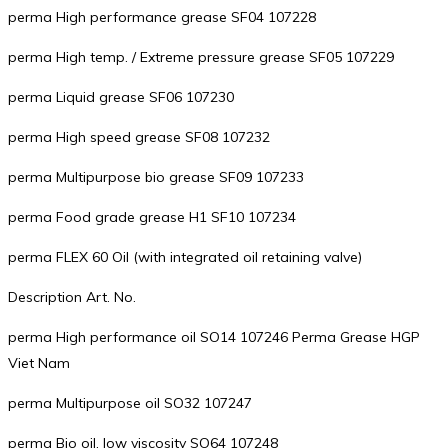
perma High performance grease SF04 107228
perma High temp. / Extreme pressure grease SF05 107229
perma Liquid grease SF06 107230
perma High speed grease SF08 107232
perma Multipurpose bio grease SF09 107233
perma Food grade grease H1 SF10 107234
perma FLEX 60 Oil (with integrated oil retaining valve)
Description Art. No.
perma High performance oil SO14 107246 Perma Grease HGP
Viet Nam
perma Multipurpose oil SO32 107247
perma Bio oil, low viscosity SO64 107248