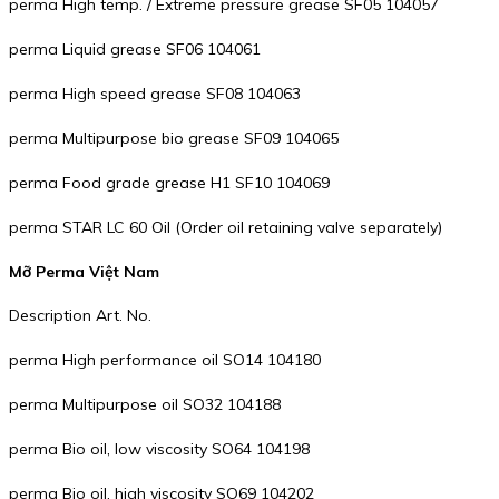
perma High temp. / Extreme pressure grease SF05 104057
perma Liquid grease SF06 104061
perma High speed grease SF08 104063
perma Multipurpose bio grease SF09 104065
perma Food grade grease H1 SF10 104069
perma STAR LC 60 Oil (Order oil retaining valve separately)
Mỡ Perma Việt Nam
Description Art. No.
perma High performance oil SO14 104180
perma Multipurpose oil SO32 104188
perma Bio oil, low viscosity SO64 104198
perma Bio oil, high viscosity SO69 104202