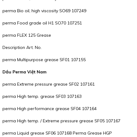
perma Bio oil, high viscosity SO69 107249
perma Food grade oil H1 SO70 107251
perma FLEX 125 Grease
Description Art. No.
perma Multipurpose grease SF01 107155
Dầu Perma Việt Nam
perma Extreme pressure grease SF02 107161
perma High temp. grease SF03 107163
perma High performance grease SF04 107164
perma High temp. / Extreme pressure grease SF05 107167
perma Liquid grease SF06 107168 Perma Grease HGP