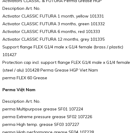
Activators CLASSIC & FUTURA Perma Grease HGP
Description Art. No.
Activator CLASSIC FUTURA 1 month, yellow 101331
Activator CLASSIC FUTURA 3 months, green 101332
Activator CLASSIC FUTURA 6 months, red 101333
Activator CLASSIC FUTURA 12 months, grey 101335
Support flange FLEX G1/4 male x G1/4 female (brass / plastic)
101427
Protection cap incl. support flange FLEX G1/4 male x G1/4 female
(steel / alu) 101428 Perma Grease HGP Viet Nam
perma FLEX 60 Grease
Perma Việt Nam
Description Art. No.
perma Multipurpose grease SF01 107224
perma Extreme pressure grease SF02 107226
perma High temp. grease SF03 107227
perma High performance grease SF04 107228