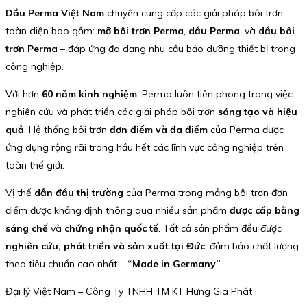
Dầu Perma Việt Nam
chuyên cung cấp các giải pháp bôi trơn
toàn diện bao gồm:
mỡ bôi trơn Perma
,
dầu Perma
, và
dầu bôi
trơn Perma
– đáp ứng đa dạng nhu cầu bảo dưỡng thiết bị trong
công nghiệp.
Với hơn
60 năm kinh nghiệm
, Perma luôn tiên phong trong việc
nghiên cứu và phát triển các giải pháp bôi trơn
sáng tạo và hiệu
quả
. Hệ thống bôi trơn
đơn điểm và đa điểm
của Perma được
ứng dụng rộng rãi trong hầu hết các lĩnh vực công nghiệp trên
toàn thế giới.
Vị thế
dẫn đầu thị trường
của Perma trong mảng bôi trơn đơn
điểm được khẳng định thông qua nhiều sản phẩm
được cấp bằng
sáng chế
và
chứng nhận quốc tế
. Tất cả sản phẩm đều được
nghiên cứu, phát triển và sản xuất tại Đức
, đảm bảo chất lượng
theo tiêu chuẩn cao nhất –
“Made in Germany”
.
Đại lý Việt Nam – Công Ty TNHH TM KT Hưng Gia Phát