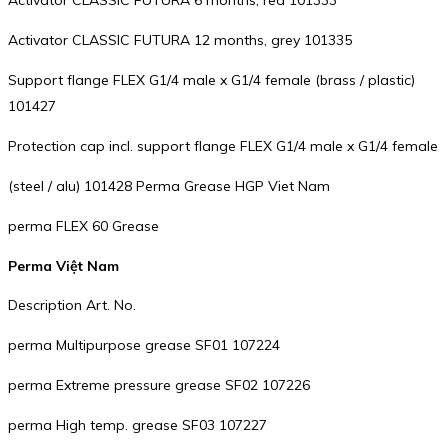
Activator CLASSIC FUTURA 6 months, red 101333
Activator CLASSIC FUTURA 12 months, grey 101335
Support flange FLEX G1/4 male x G1/4 female (brass / plastic)
101427
Protection cap incl. support flange FLEX G1/4 male x G1/4 female
(steel / alu) 101428 Perma Grease HGP Viet Nam
perma FLEX 60 Grease
Perma Việt Nam
Description Art. No.
perma Multipurpose grease SF01 107224
perma Extreme pressure grease SF02 107226
perma High temp. grease SF03 107227