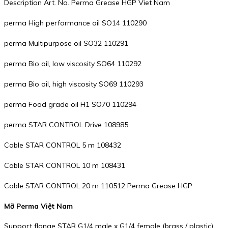
Description Art. No. Perma Grease HGP Viet Nam
perma High performance oil SO14 110290
perma Multipurpose oil SO32 110291
perma Bio oil, low viscosity SO64 110292
perma Bio oil, high viscosity SO69 110293
perma Food grade oil H1 SO70 110294
perma STAR CONTROL Drive 108985
Cable STAR CONTROL 5 m 108432
Cable STAR CONTROL 10 m 108431
Cable STAR CONTROL 20 m 110512 Perma Grease HGP
Mỡ Perma Việt Nam
Support flange STAR G1/4 male x G1/4 female (brass / plastic)