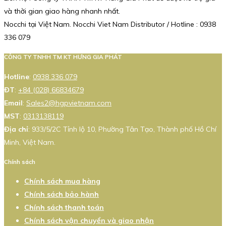
và thời gian giao hàng nhanh nhất.
Nocchi tại Việt Nam. Nocchi Viet Nam Distributor / Hotline : 0938
336 079
CÔNG TY TNHH TM KT HƯNG GIA PHÁT
Hotline
:
0938 336 079
ĐT
:
+84 (028) 66834679
Email
:
Sales2@hgpvietnam.com
MST
:
0313138119
Địa chỉ
: 933/5/2C Tỉnh lộ 10, Phường Tân Tạo, Thành phố Hồ Chí
Minh, Việt Nam.
Chính sách
Chính sách mua hàng
Chính sách bảo hành
Chính sách thanh toán
Chính sách vận chuyển và giao nhận