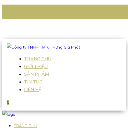
CÔNG TY TNHH TM KT HƯNG GIA PHÁT
Hotline
:
0938 336 079
Email
:
Sales2@hgpvietnam.com
TRANG CHỦ
GIỚI THIỆU
SẢN PHẨM
TIN TỨC
LIÊN HỆ
0
TRANG CHỦ