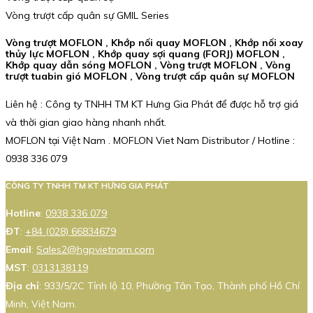
Vòng trượt cấp quân sự GMIL Series
Vòng trượt MOFLON , Khớp nối quay MOFLON , Khớp nối xoay
thủy lực MOFLON , Khớp quay sợi quang (FORJ) MOFLON ,
Khớp quay dẫn sóng MOFLON , Vòng trượt MOFLON , Vòng
trượt tuabin gió MOFLON , Vòng trượt cấp quân sự MOFLON
Liên hệ : Công ty TNHH TM KT Hưng Gia Phát để được hỗ trợ giá
và thời gian giao hàng nhanh nhất.
MOFLON tại Việt Nam . MOFLON Viet Nam Distributor / Hotline :
0938 336 079
CÔNG TY TNHH TM KT HƯNG GIA PHÁT
Hotline
:
0938 336 079
ĐT
:
+84 (028) 66834679
Email
:
Sales2@hgpvietnam.com
MST
:
0313138119
Địa chỉ
: 933/5/2C Tỉnh lộ 10, Phường Tân Tạo, Thành phố Hồ Chí
Minh, Việt Nam.