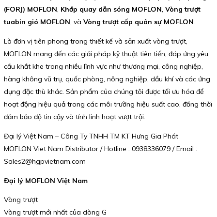
(FORJ) MOFLON
,
Khớp quay dẫn sóng MOFLON
,
Vòng trượt
tuabin gió MOFLON
, và
Vòng trượt cấp quân sự MOFLON
.
Là đơn vị tiên phong trong thiết kế và sản xuất vòng trượt,
MOFLON mang đến các giải pháp kỹ thuật tiên tiến, đáp ứng yêu
cầu khắt khe trong nhiều lĩnh vực như thương mại, công nghiệp,
hàng không vũ trụ, quốc phòng, nông nghiệp, dầu khí và các ứng
dụng đặc thù khác. Sản phẩm của chúng tôi được tối ưu hóa để
hoạt động hiệu quả trong các môi trường hiệu suất cao, đồng thời
đảm bảo độ tin cậy và tính linh hoạt vượt trội.
Đại lý Việt Nam – Công Ty TNHH TM KT Hưng Gia Phát
MOFLON Viet Nam Distributor / Hotline : 0938336079 / Email :
Sales2@hgpvietnam.com
Đại lý MOFLON Việt Nam
Vòng trượt
Vòng trượt mới nhất của dòng G