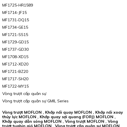
MF1725-HR1589
MF1714-JF15
MF1731-DQ15
MF1734-GE15
MF1721-SS15
MF1729-GD15
MF1737-GD30
MF1708-XD15
MF1712-XD20
MF1721-BZ20
MF1717-SH20
MF1722-MY15
Vòng trượt cấp quân sự
Vòng trượt cấp quân sự GMIL Series
Vòng trượt MOFLON , Khớp nối quay MOFLON , Khớp nối xoay
thủy lực MOFLON , Khớp quay sợi quang (FORJ) MOFLON ,
Khớp quay dẫn sóng MOFLON , Vòng trượt MOFLON , Vòng
trượt tuabin gió MOFLON , Vòng trượt cấp quân sự MOFLON