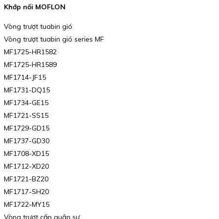
Khớp nối MOFLON
Vòng trượt tuabin gió
Vòng trượt tuabin gió series MF
MF1725-HR1582
MF1725-HR1589
MF1714-JF15
MF1731-DQ15
MF1734-GE15
MF1721-SS15
MF1729-GD15
MF1737-GD30
MF1708-XD15
MF1712-XD20
MF1721-BZ20
MF1717-SH20
MF1722-MY15
Vòng trượt cấp quân sự