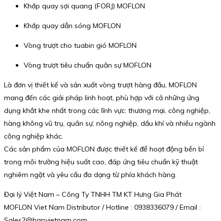
Khớp quay sợi quang (FORJ) MOFLON
Khớp quay dẫn sóng MOFLON
Vòng trượt cho tuabin gió MOFLON
Vòng trượt tiêu chuẩn quân sự MOFLON
Là đơn vị thiết kế và sản xuất vòng trượt hàng đầu, MOFLON
mang đến các giải pháp linh hoạt, phù hợp với cả những ứng
dụng khắt khe nhất trong các lĩnh vực: thương mại, công nghiệp,
hàng không vũ trụ, quân sự, nông nghiệp, dầu khí và nhiều ngành
công nghiệp khác.
Các sản phẩm của MOFLON được thiết kế để hoạt động bền bỉ
trong môi trường hiệu suất cao, đáp ứng tiêu chuẩn kỹ thuật
nghiêm ngặt và yêu cầu đa dạng từ phía khách hàng.
Đại lý Việt Nam – Công Ty TNHH TM KT Hưng Gia Phát
MOFLON Viet Nam Distributor / Hotline : 0938336079 / Email :
Sales2@hgpvietnam.com