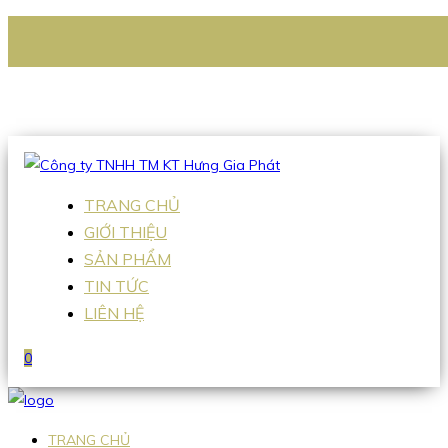
CÔNG TY TNHH TM KT HƯNG GIA PHÁT
Hotline
:
0938 336 079
Email
:
Sales2@hgpvietnam.com
TRANG CHỦ
GIỚI THIỆU
SẢN PHẨM
TIN TỨC
LIÊN HỆ
0
TRANG CHỦ