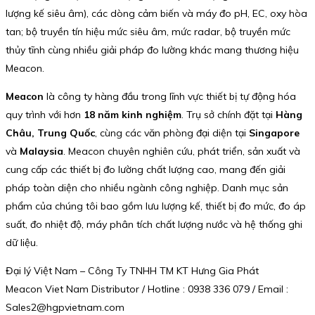
lượng kế siêu âm), các dòng cảm biến và máy đo pH, EC, oxy hòa
tan; bộ truyền tín hiệu mức siêu âm, mức radar, bộ truyền mức
thủy tĩnh cùng nhiều giải pháp đo lường khác mang thương hiệu
Meacon.
Meacon
là công ty hàng đầu trong lĩnh vực thiết bị tự động hóa
quy trình với hơn
18 năm kinh nghiệm
. Trụ sở chính đặt tại
Hàng
Châu, Trung Quốc
, cùng các văn phòng đại diện tại
Singapore
và
Malaysia
. Meacon chuyên nghiên cứu, phát triển, sản xuất và
cung cấp các thiết bị đo lường chất lượng cao, mang đến giải
pháp toàn diện cho nhiều ngành công nghiệp. Danh mục sản
phẩm của chúng tôi bao gồm lưu lượng kế, thiết bị đo mức, đo áp
suất, đo nhiệt độ, máy phân tích chất lượng nước và hệ thống ghi
dữ liệu.
Đại lý Việt Nam – Công Ty TNHH TM KT Hưng Gia Phát
Meacon Viet Nam Distributor / Hotline : 0938 336 079 / Email :
Sales2@hgpvietnam.com