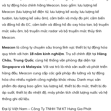
và tự động hóa chính hãng Meacon, bao gồm: lưu lượng kế
Meacon (lưu lượng kế điện từ, lưu lượng kế xoáy, lưu lượng kế
tuabin, lưu lượng kế siêu âm), cảm biến và máy đo pH, cảm biến
và đồng hồ đo EC, cảm biến và đồng hồ đo oxy hòa tan, bộ truyền
mức siêu âm, bộ truyền mức radar và bộ truyền mức thủy tĩnh
Meacon.
Meacon
là công ty chuyên sâu trong lĩnh vực thiết bị tự động hóa
quy trình với hơn
18 năm kinh nghiệm
. Trụ sở chính đặt tại
Hàng
Châu, Trung Quốc
, cùng hệ thống văn phòng đại diện tại
Singapore và Malaysia
. Với vai trò là nhà sản xuất và phát triển
hàng đầu, Meacon cung cấp các giải pháp đo lường và tự động
hóa cho nhiều ngành công nghiệp khác nhau. Danh mục sản
phẩm đa dạng bao gồm: lưu lượng kế, thiết bị đo mức, thiết bị đo
áp suất, thiết bị đo nhiệt độ, máy phân tích chất lượng nước và hệ
thống ghi dữ liệu.
Đại lý Việt Nam – Công Ty TNHH TM KT Hưng Gia Phát