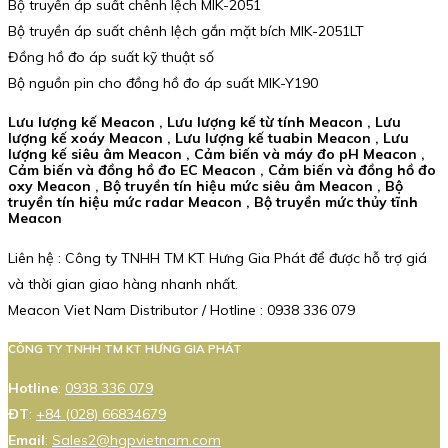
Bộ truyền áp suất chênh lệch MIK-2051
Bộ truyền áp suất chênh lệch gắn mặt bích MIK-2051LT
Đồng hồ đo áp suất kỹ thuật số
Bộ nguồn pin cho đồng hồ đo áp suất MIK-Y190
Lưu lượng kế Meacon , Lưu lượng kế từ tính Meacon , Lưu
lượng kế xoáy Meacon , Lưu lượng kế tuabin Meacon , Lưu
lượng kế siêu âm Meacon , Cảm biến và máy đo pH Meacon ,
Cảm biến và đồng hồ đo EC Meacon , Cảm biến và đồng hồ đo
oxy Meacon , Bộ truyền tín hiệu mức siêu âm Meacon , Bộ
truyền tín hiệu mức radar Meacon , Bộ truyền mức thủy tĩnh
Meacon
Liên hệ : Công ty TNHH TM KT Hưng Gia Phát để được hỗ trợ giá
và thời gian giao hàng nhanh nhất.
Meacon Viet Nam Distributor / Hotline : 0938 336 079
CÔNG TY TNHH TM KT HƯNG GIA PHÁT
Hotline
:
0938 336 079
ĐT
:
+84 (028) 66834679
Email
:
Sales2@hgpvietnam.com