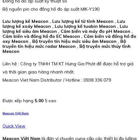
Đồng hồ đo áp suất kỹ thuật số
Bộ nguồn pin cho đồng hồ đo áp suất MIK-Y190
Lưu lượng kế Meacon , Lưu lượng kế từ tính Meacon , Lưu
lượng kế xoáy Meacon , Lưu lượng kế tuabin Meacon , Lưu
lượng kế siêu âm Meacon , Cảm biến và máy đo pH Meacon ,
Cảm biến và đồng hồ đo EC Meacon , Cảm biến và đồng hồ đo
oxy Meacon , Bộ truyền tín hiệu mức siêu âm Meacon , Bộ
truyền tín hiệu mức radar Meacon , Bộ truyền mức thủy tĩnh
Meacon
Liên hệ : Công ty TNHH TM KT Hưng Gia Phát để được hỗ trợ giá
và thời gian giao hàng nhanh nhất.
Meacon Viet Nam Distributor / Hotline : 0938 336 079
Được xếp hạng
5.00
5 sao
Meacon Việt Nam
Quick View
Meacon Việt Nam
là đơn vị chuyên cung cấp các thiết bị đo lường