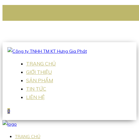
CÔNG TY TNHH TM KT HƯNG GIA PHÁT
Hotline
:
0938 336 079
Email
:
Sales2@hgpvietnam.com
TRANG CHỦ
GIỚI THIỆU
SẢN PHẨM
TIN TỨC
LIÊN HỆ
0
TRANG CHỦ