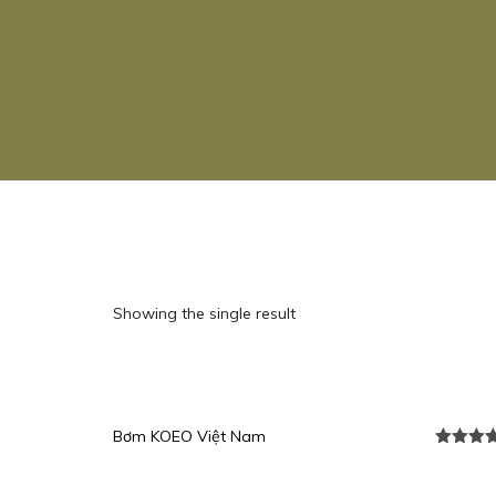
Showing the single result
Bơm KOEO Việt Nam
Được xế
hạng
5.0
sao