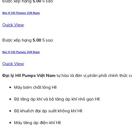
Được xếp hạng
5.00
5 sao
Đại lý HII Pumps Việt Nam
Quick View
Được xếp hạng
5.00
5 sao
Đại lý HII Pumps Việt Nam
Quick View
Đại lý HII Pumps Việt Nam
tự hào là đơn vị phân phối chính thức c
Máy bơm chất lỏng HII
Bộ tăng áp khí và bộ tăng áp khí nhỏ gọn HII
Bộ khuếch đại áp suất không khí HII
Máy tăng áp điện-khí HII