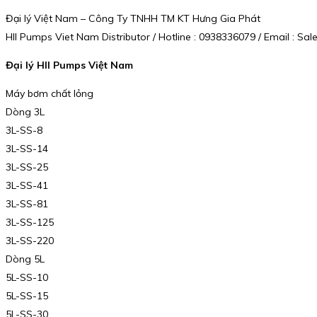
Đại lý Việt Nam – Công Ty TNHH TM KT Hưng Gia Phát
HII Pumps Viet Nam Distributor / Hotline : 0938336079 / Email : 
Đại lý HII Pumps Việt Nam
Máy bơm chất lỏng
Dòng 3L
3L-SS-8
3L-SS-14
3L-SS-25
3L-SS-41
3L-SS-81
3L-SS-125
3L-SS-220
Dòng 5L
5L-SS-10
5L-SS-15
5L-SS-30