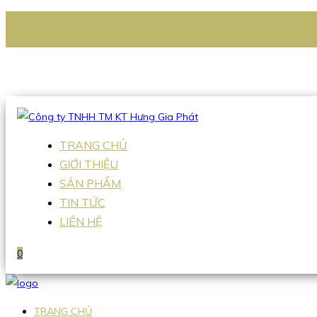
CÔNG TY TNHH TM KT HƯNG GIA PHÁT
Hotline
:
0938 336 079
Email
:
Sales2@hgpvietnam.com
TRANG CHỦ
GIỚI THIỆU
SẢN PHẨM
TIN TỨC
LIÊN HỆ
0
TRANG CHỦ