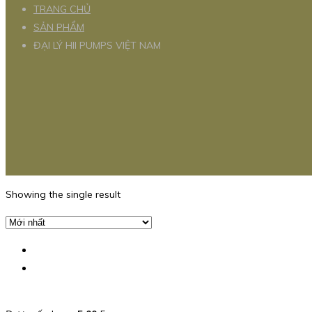
TRANG CHỦ
SẢN PHẨM
ĐẠI LÝ HII PUMPS VIỆT NAM
Showing the single result